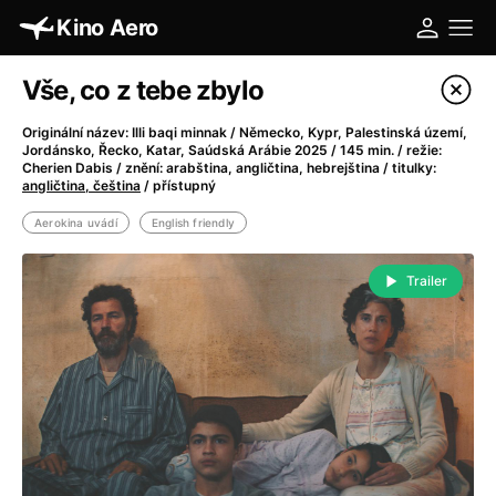
Kino Aero
Vše, co z tebe zbylo
Maraton trilogie Dealer
8. srpna | Dravý, osobitý i výjimečně obsazený maraton z
Originální název: Illi baqi minnak / Německo, Kypr, Palestinská území,
Jordánsko, Řecko, Katar, Saúdská Arábie 2025 / 145 min. / režie:
kodaňského drogového podsvětí.
Cherien Dabis / znění: arabština, angličtina, hebrejština / titulky:
angličtina, čeština
/ přístupný
Více
Aerokina uvádí
English friendly
Filtrovat program
Trailer