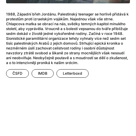
1988, Západní břeh Jordánu. Palestinský teenager se horlivě přidává k
protestům proti izraelským vojákům. Najednou však vše strne.
Chlapcova matka se obrací na nás, svědky temných kapitol minulého
století, aby vyprávěla. Vroucně a s bolestí vepsanou do tváře přibližuje
Celý program
Archiv programu
sedm dekád v životě jedné vykořeněné rodiny. Začíná v roce 1948.
Sionistické paramilitární organizace tehdy vyhnaly více než sedm set
tisíc palestinských Arabů z jejich domovů. Strhující epická kronika o
nezměrném úsilí zachovat celistvost rodiny i osobní důstojnost
Limitovaná edice
autorských reprintů
na luxusním papíře! 2001:
navzdory ztrátě svobod a šikaně ze strany mocnějších však nesoudí
Vesmírná odysea, Le Mans, Psycho, Planeta opic a mnoho
ani neobviňuje. Neobyčejně poutavě a s moudrostí se dělí o zkušenost,
dalších!
a o to intenzivněji proniká k našim srdcím.
ČSFD
IMDB
Letterboxd
Buďte první, kdo ví o všech novinkách.
Odebírejte náš pravidelný newsletter.
Odeslat