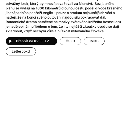
480 Kč
Maraton trilogie Dealer
odvážný krok, který by mnozí považovali za šílenství. Bez jasného
plánu se vydají na 1000 kilometrů dlouhou cestu podél divoce krásného
ENG
Legendy
Maraton
jihozápadního pobřeží Anglie – pouze s hrstkou nejnutnějších věcí a
nadějí, že na konci svého putování najdou sílu pokračovat dál.
17:01
Aero
Romantické drama natočené na motivy světového knižního bestselleru
190 Kč
Dealer
je nadějeplným příběhem o tom, že i ty nejtěžší zkoušky osudu se dají
zvládnout, když nechybí vůle a blízkost milovaného člověka.
ENG
Legendy
Maraton
Přehrát na KVIFF.TV
ČSFD
IMDB
19:20
Aero
190 Kč
Dealer 2
Letterboxd
ENG
Legendy
Maraton
21:30
Aero
190 Kč
Dealer 3
ENG
Legendy
Maraton
Neděle 09/08
15:00
Aero
180 Kč
Tajemství sýkorek
Malé oči
Dabing
17:00
Aero
180 Kč
Tichá přítelkyně