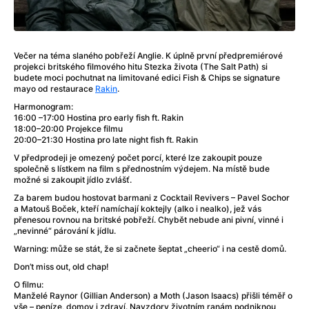
20:30
Aero
190 Kč
Jedna bitva za druhou
ENG
Double
PTA
Večer na téma slaného pobřeží Anglie. K úplně první předpremiérové
projekci britského filmového hitu Stezka života (The Salt Path) si
budete moci pochutnat na limitované edici Fish & Chips se signature
Zítra
mayo od restaurace
Rakin
.
Harmonogram:
18:00
Aero
190 Kč
16:00 –17:00 Hostina pro early fish ft. Rakin
Chica Checa
18:00–20:00 Projekce filmu
ENG
Předpremiéra
20:00–21:30 Hostina pro late night fish ft. Rakin
V předprodeji je omezený počet porcí, které lze zakoupit pouze
20:00
Aero
společně s lístkem na film s přednostním výdejem. Na místě bude
190 Kč
Stalker (1979)
možné si zakoupit jídlo zvlášť.
ENG
Legendy
Tarkovskij
Za barem budou hostovat barmani z Cocktail Revivers – Pavel Sochor
a Matouš Boček, kteří namíchají koktejly (alko i nealko), jež vás
přenesou rovnou na britské pobřeží. Chybět nebude ani pivní, vinné i
Sobota 08/08
„nevinné“ párování k jídlu.
Warning: může se stát, že si začnete šeptat „cheerio“ i na cestě domů.
15:00
Aero
180 Kč
Tlapková patrola: Dinosauří film
Don’t miss out, old chap!
Malé oči
Dabing
O filmu:
Manželé Raynor (Gillian Anderson) a Moth (Jason Isaacs) přišli téměř o
17:00
Aero
vše – peníze, domov i zdraví. Navzdory životním ranám podniknou