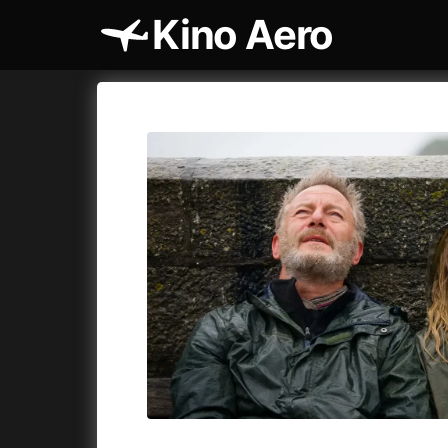
Kino Aero
Maraton trilogie Dealer
8. srpna | Dravý, osobitý i výjimečně obsazen
podsvětí.
Více
Aero
Cykly a
Dnes
20:00
Aero
Kinosál