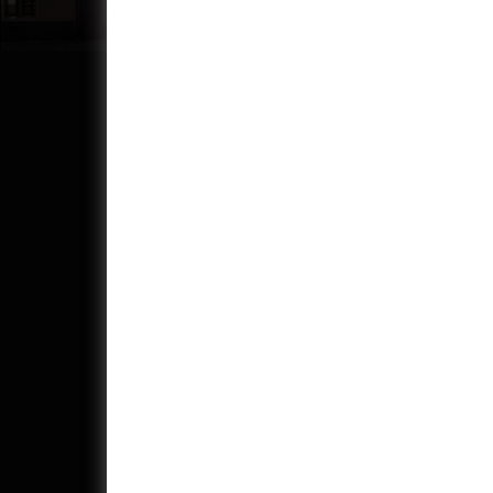
Adresa:
Telefon:
Kino Aero
+420 27
Biskupcova 31, Praha 3
(kancelá
pokladna