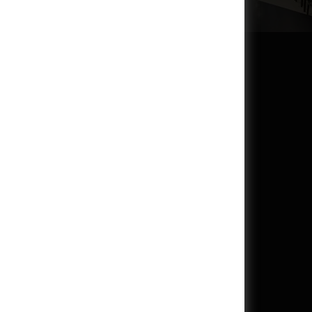
řed začátkem prvního večerního představení a zavírá 30
ího představení. U dopoledních a odpoledních
otevřena 30 minut před začátkem.
ero: po–st 14:00–0:00 | čt 13:00–0:00 | pá–ne 14:00–
ete online zde.