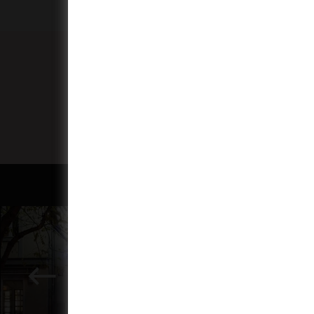
Buďte první, kdo ví o vš
Odebírejte náš pravideln