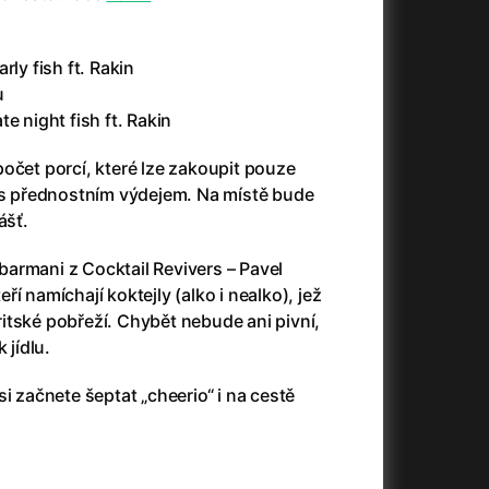
m
180 Kč
Malé oči
Dabing
rly fish ft. Rakin
u
e night fish ft. Rakin
480 Kč
ENG
Legendy
Maraton
očet porcí, které lze zakoupit pouze
190 Kč
ENG
Legendy
Maraton
m s přednostním výdejem. Na místě bude
ášť.
190 Kč
ENG
Legendy
Maraton
armani z Cocktail Revivers – Pavel
í namíchají koktejly (alko i nealko), jež
itské pobřeží. Chybět nebude ani pivní,
190 Kč
ENG
Legendy
Maraton
 jídlu.
i začnete šeptat „cheerio“ i na cestě
180 Kč
Malé oči
Dabing
180 Kč
ENG