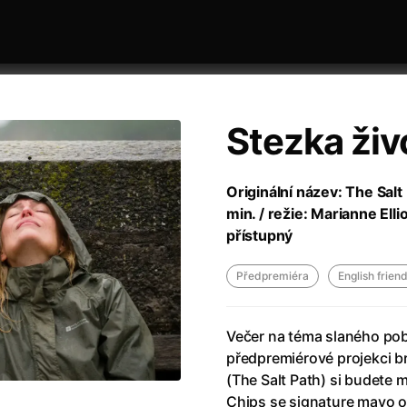
Stezka živo
ý maraton z kodaňského drogového
Originální název: The Salt 
min. / režie: Marianne Elliot
přístupný
Předpremiéra
English frien
 festivaly
Řazení dle data
Večer na téma slaného pobř
předpremiérové projekci br
(The Salt Path) si budete 
Stalker (1979)
Chips se signature mayo 