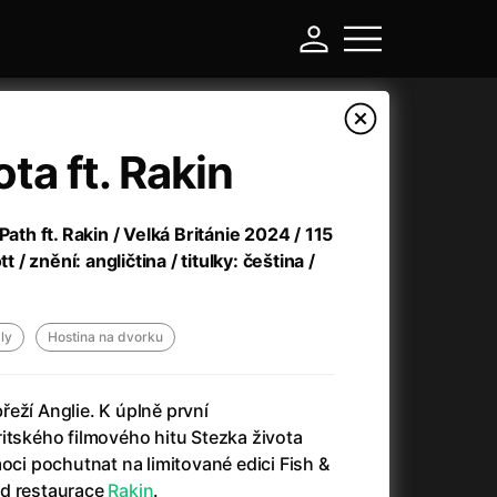
ta ft. Rakin
Mist
16. srpna 
Path ft. Rakin / Velká Británie 2024 / 115
spojení.
t / znění: angličtina / titulky: čeština /
Více
dly
Hostina na dvorku
eží Anglie. K úplně první
itského filmového hitu Stezka života
moci pochutnat na limitované edici Fish &
Probíhá
ENG
Legendy
Tarkovskij
od restaurace
Rakin
.