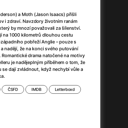
180 Kč
ENG
derson) a Moth (Jason Isaacs) přišli
ov i zdraví. Navzdory životním ranám
terý by mnozí považovali za šílenství.
180 Kč
ENG
jí na 1000 kilometrů dlouhou cestu
ozápadního pobřeží Anglie – pouze s
190 Kč
ENG
Legendy
 a nadějí, že na konci svého putování
l. Romantické drama natočené na motivy
lleru je nadějeplným příběhem o tom, že
90 Kč
Bio Senior
u se dají zvládnout, když nechybí vůle a
ka.
180 Kč
ČSFD
IMDB
Letterboxd
180 Kč
ENG
180 Kč
ENG