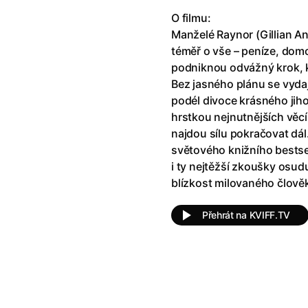
O filmu:
Hořké svátky
Manželé Raynor (Gillian An
téměř o vše – peníze, dom
Pozvání
podniknou odvážný krok, k
Bez jasného plánu se vyda
podél divoce krásného jih
Král rybář
hrstkou nejnutnějších věcí
najdou sílu pokračovat dá
světového knižního bestse
Mouchy
i ty nejtěžší zkoušky osud
blízkost milovaného člově
Dvě deci tuše
Přehrát na KVIFF.TV
Odyssea
Pramen