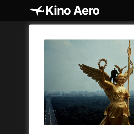
Kino Aero
Pusher Trilogy Marath
August 8 | A fierce, unique, and well-cast mara
underworld.
More
Aero
Cykly a
Tomorrow
15:00
Aero
Cinema