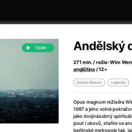
Andělský d
on
Trailer
thon set in Copenhagen’s drug
271 min. / režie: Wim Wend
angličtina
/ 12+
Double feature
Legendy
Opus magnum režiséra W
 festivaly
Sort by dates
1987 a jeho volné pokračo
jako dvojnásobný spirituál
pout i okovů, staňte se and
Paw Patrol: The Dino Movie
berlínské metropole tak, ja