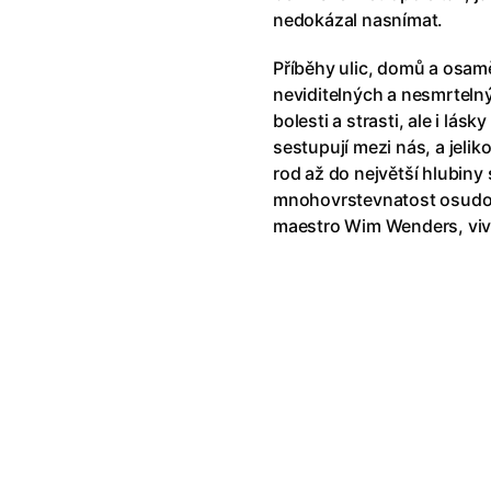
nedokázal nasnímat.
Pusher Trilogy Marathon
Příběhy ulic, domů a osam
neviditelných a nesmrtelný
Pusher
bolesti a strasti, ale i lás
sestupují mezi nás, a jelik
rod až do největší hlubiny 
Pusher II: With Blood on My H
mnohovrstevnatost osudov
maestro Wim Wenders, viva
Pusher III: I'm the Angel of Dea
The Songbirds' Secret
Silent Friend
Bitter Christmas