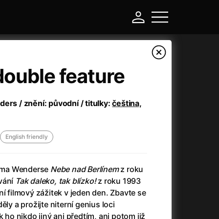
ouble feature
Mast
August 16
ers / znění: původní / titulky:
čeština,
connectio
More
English friendly
ima Wenderse
Nebe nad Berlínem
z roku
vání
Tak daleko, tak blízko!
z roku 1993
ní filmový zážitek v jeden den. Zbavte se
ěly a prožijte niterní genius loci
180 Kč
Little Eyes
Dabing
k ho nikdo jiný ani předtím, ani potom již