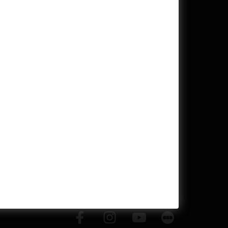
inutes before the first screening of the day and closes
one has started. In the mornings and afternoons, the
tes ahead of each screening.
Mon–Wed 14PM–12AM | Thu 1PM–12AM | Fri–Sun 14PM–
ne at this link
.