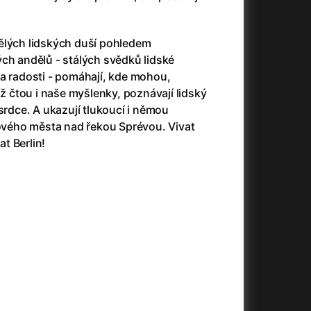
480 Kč
ENG
Legends
Marathon
ělých lidských duší pohledem
ch andělů - stálých svědků lidské
ky a radosti - pomáhají, kde mohou,
190 Kč
ENG
Legends
Marathon
ož čtou i naše myšlenky, poznávají lidský
srdce. A ukazují tlukoucí i němou
ands
190 Kč
ENG
Legends
Marathon
ého města nad řekou Sprévou. Vivat
t Berlin!
th
190 Kč
ENG
Legends
Marathon
180 Kč
Little Eyes
Dabing
180 Kč
ENG
180 Kč
ENG