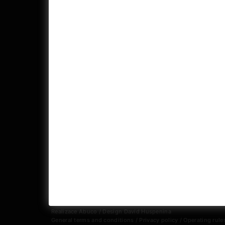
Address:
Phone:
Kino Aero
+420 27
Biskupcova 31, Praha 3
(Cinema
office)
Realizace
Abuco
/ Design
David Huspenina
General terms and conditions
/
Privacy policy
/
Operating rul