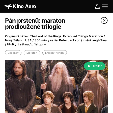
Kino Aero
Pán prstenů: maraton
Masters of Animation | Your Name.
prodloužené trilogie
August 16 | A magical and visually stunning film about memory,
loss and need for connection.
Originální název: The Lord of the Rings: Extended Trilogy Marathon /
Nový Zéland, USA / 804 min. / režie: Peter Jackson / znění: angličtina
More
/ titulky: čeština / přístupný
Legendy
Maraton
English friendly
Filter program
Trailer
Today
15:00
Aero
180 Kč
The Songbirds' Secret
Little Eyes
Dabing
17:00
Aero
180 Kč
Silent Friend
ENG