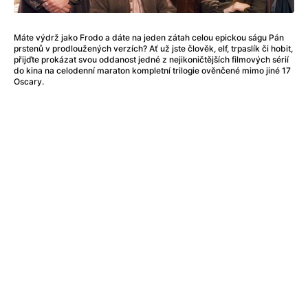
20:00
Aero
180 Kč
Bitter Christmas
Máte výdrž jako Frodo a dáte na jeden zátah celou epickou ságu Pán
prstenů v prodloužených verzích? Ať už jste člověk, elf, trpaslík či hobit,
ENG
přijďte prokázat svou oddanost jedné z nejikoničtějších filmových sérií
do kina na celodenní maraton kompletní trilogie ověnčené mimo jiné 17
Tomorrow
Oscary.
18:00
Aero
180 Kč
The Invite
ENG
20:30
Aero
190 Kč
The Fisher King
ENG
Legends
Tuesday 11/08
15:00
Aero
90 Kč
Flies
Senior
18:00
Aero