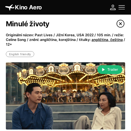
Kino Aero
Minulé životy
Masters of Animation | Your Name.
August 16 | A magical and visually stunning film about memory,
Originální název: Past Lives / Jižní Korea, USA 2022 / 105 min. / režie:
Celine Song / znění: angličtina, korejština / titulky:
angličtina, čeština
/
loss and need for connection.
12+
More
English friendly
Trailer
Filter program
Today
21:30
Aero
Running
Pusher III: I'm the Angel of Death
ENG
Legends
Marathon
Tomorrow