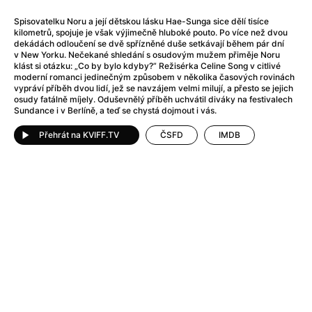
15:00
Aero
180 Kč
The Songbirds' Secret
Spisovatelku Noru a její dětskou lásku Hae-Sunga sice dělí tisíce
Little Eyes
Dabing
kilometrů, spojuje je však výjimečně hluboké pouto. Po více než dvou
dekádách odloučení se dvě spřízněné duše setkávají během pár dní
v New Yorku. Nečekané shledání s osudovým mužem přiměje Noru
17:00
Aero
180 Kč
klást si otázku: „Co by bylo kdyby?” Režisérka Celine Song v citlivé
Silent Friend
moderní romanci jedinečným způsobem v několika časových rovinách
ENG
vypráví příběh dvou lidí, jež se navzájem velmi milují, a přesto se jejich
osudy fatálně míjely. Oduševnělý příběh uchvátil diváky na festivalech
Sundance i v Berlíně, a teď se chystá dojmout i vás.
20:00
Aero
180 Kč
Bitter Christmas
Přehrát na KVIFF.TV
ČSFD
IMDB
ENG
Monday 10/08
18:00
Aero
180 Kč
The Invite
ENG
20:30
Aero
190 Kč
The Fisher King
ENG
Legends