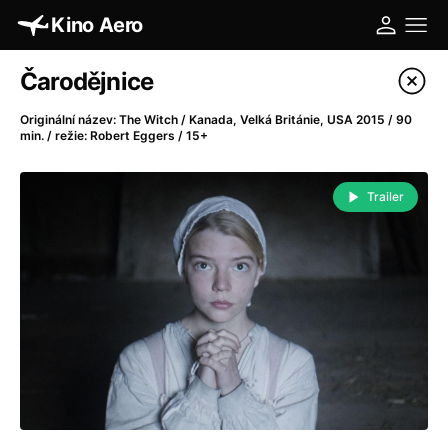
Kino Aero
Katalog filmů
Čarodějnice
Filtrovat program
Originální název: The Witch / Kanada, Velká Británie, USA 2015 / 90
min. / režie: Robert Eggers / 15+
A
-
Trailer
A máme, co jsme chtěli
(2023)
A pak přišla láska...
(2022)
Aalto: Architektura emocí
(2020)
ABBA: The Movie - Fan Event
(1977)
Absolvent
(1967)
Ada
(2021)
Adam Ondra: Posunout hranice
(2022)
Adaptace
(2002)
Addamsova rodina (1991)
(1991)