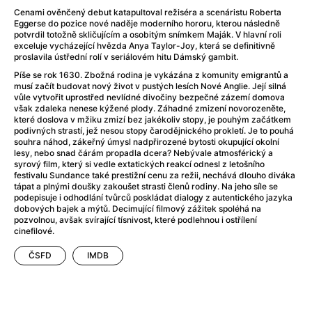
Adéla ještě nevečeřela
(1978)
Cenami ověnčený debut katapultoval režiséra a scenáristu Roberta
After Blue (zatracený ráj)
(2021)
Eggerse do pozice nové naděje moderního hororu, kterou následně
potvrdil totožně skličujícím a osobitým snímkem Maják. V hlavní roli
After Party
(2024)
exceluje vycházející hvězda Anya Taylor-Joy, která se definitivně
Aftersun
(2022)
proslavila ústřední rolí v seriálovém hitu Dámský gambit.
Agent 69 Jensen: Ve znamení štíra
(1977)
Píše se rok 1630. Zbožná rodina je vykázána z komunity emigrantů a
Agenti štěstí
(2024)
musí začít budovat nový život v pustých lesích Nové Anglie. Její silná
vůle vytvořit uprostřed nevlídné divočiny bezpečné zázemí domova
Air: Zrození legendy
(2023)
však zdaleka nenese kýžené plody. Záhadné zmizení novorozeněte,
AKIRA
(1988)
které doslova v mžiku zmizí bez jakékoliv stopy, je pouhým začátkem
podivných strastí, jež nesou stopy čarodějnického prokletí. Je to pouhá
Alcarràs
(2022)
souhra náhod, zákeřný úmysl nadpřirozené bytosti okupující okolní
Alenka v říši divů (1951)
(1951)
lesy, nebo snad čárám propadla dcera? Nebývale atmosférický a
syrový film, který si vedle extatických reakcí odnesl z letošního
Alenka v říši filmu
festivalu Sundance také prestižní cenu za režii, nechává dlouho diváka
Alex Garland double feature
(2022)
tápat a plnými doušky zakoušet strasti členů rodiny. Na jeho síle se
podepisuje i odhodlání tvůrců poskládat dialogy z autentického jazyka
Alibi na klíč: Den D
(2023)
dobových bajek a mýtů. Decimující filmový zážitek spoléhá na
All That Jazz
(1979)
pozvolnou, avšak svírající tísnivost, které podlehnou i ostřílení
cinefilové.
Alma a Oskar
(2023)
Ambulance
(2022)
ČSFD
IMDB
Amélie z Montmartru
(2001)
Americký vlkodlak v Londýně
(1981)
Amerikánka
(2024)