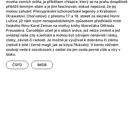
Adéla ještě nevečeřela
(1978)
mnoha zemích světa, je příběhem chlapce, který se na prahu dospělosti
přiblížil temným silám a je jimi fascinován, dokud nepozná, že jej
After Blue (zatracený ráj)
(2021)
mohou zahubit. Převyprávění lužickosrbské legendy o Krabatovi
After Party
(2024)
(Krawatovi, Chorvatovi) z přelomu 17. a 18. století ze slezské Horní
Lužice, již nám svým nenapodobitelným způsobem předkládá mistr
Aftersun
(2022)
českého filmu Karel Zeman na motivy knihy liberečáka Otfrieda
Agent 69 Jensen: Ve znamení štíra
(1977)
Preusslera. Čarodějův učeň je o silách srdce, jež nelze změnit a jež
ovládají naše city a jednání a mohou být zdrojem nenávisti i lásky,
Agenti štěstí
(2024)
zloby, závisti či radosti. Je možné je využívat k dobrému či zlému
Air: Zrození legendy
(2023)
(neboli k bílé i černé magii, jak se kdysi říkávalo). V tomto věčném
souboji vede k osvobození z osidel zla jen cesta pevné vůle a víry v
AKIRA
(1988)
lásku.
Alcarràs
(2022)
ČSFD
IMDB
Alenka v říši divů (1951)
(1951)
Alenka v říši filmu
Alex Garland double feature
(2022)
Alibi na klíč: Den D
(2023)
All That Jazz
(1979)
Alma a Oskar
(2023)
Ambulance
(2022)
Amélie z Montmartru
(2001)
Americký vlkodlak v Londýně
(1981)
Amerikánka
(2024)