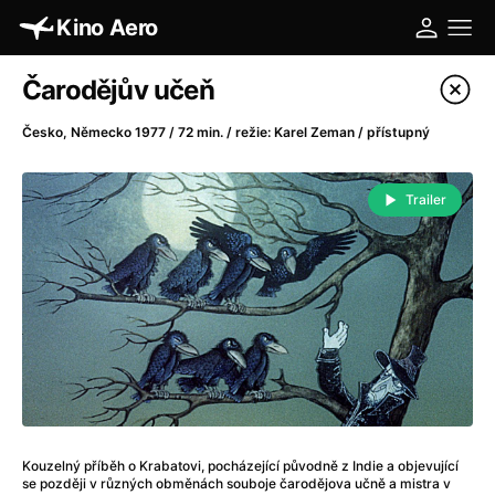
Kino Aero
Katalog filmů
Čarodějův učeň
Filtrovat program
Česko, Německo 1977 / 72 min. / režie: Karel Zeman / přístupný
A
-
Trailer
A máme, co jsme chtěli
(2023)
A pak přišla láska...
(2022)
Aalto: Architektura emocí
(2020)
ABBA: The Movie - Fan Event
(1977)
Absolvent
(1967)
Ada
(2021)
Adam Ondra: Posunout hranice
(2022)
Adaptace
(2002)
Kouzelný příběh o Krabatovi, pocházející původně z Indie a objevující
Addamsova rodina (1991)
(1991)
se později v různých obměnách souboje čarodějova učně a mistra v