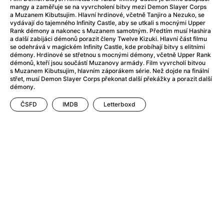
Adéla ještě nevečeřela
(1978)
mangy a zaměřuje se na vyvrcholení bitvy mezi Demon Slayer Corps
After Blue (zatracený ráj)
(2021)
a Muzanem Kibutsujim. Hlavní hrdinové, včetně Tanjiro a Nezuko, se
vydávají do tajemného Infinity Castle, aby se utkali s mocnými Upper
After Party
(2024)
Rank démony a nakonec s Muzanem samotným. Předtím musí Hashira
Aftersun
(2022)
a další zabijáci démonů porazit členy Twelve Kizuki. Hlavní část filmu
se odehrává v magickém Infinity Castle, kde probíhají bitvy s elitními
Agent 69 Jensen: Ve znamení štíra
(1977)
démony. Hrdinové se střetnou s mocnými démony, včetně Upper Rank
Agenti štěstí
(2024)
démonů, kteří jsou součástí Muzanovy armády. Film vyvrcholí bitvou
s Muzanem Kibutsujim, hlavním záporákem série. Než dojde na finální
Air: Zrození legendy
(2023)
střet, musí Demon Slayer Corps překonat další překážky a porazit další
AKIRA
(1988)
démony.
Alcarràs
(2022)
ČSFD
IMDB
Letterboxd
Alenka v říši divů (1951)
(1951)
Alenka v říši filmu
Alex Garland double feature
(2022)
Alibi na klíč: Den D
(2023)
All That Jazz
(1979)
Alma a Oskar
(2023)
Ambulance
(2022)
Amélie z Montmartru
(2001)
Americký vlkodlak v Londýně
(1981)
Amerikánka
(2024)