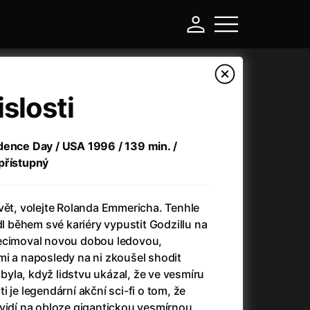
slosti
dence Day / USA 1996 / 139 min. /
přístupný
vět, volejte Rolanda Emmericha. Tenhle
během své kariéry vypustit Godzillu na
decimoval novou dobou ledovou,
-
mi a naposledy na ni zkoušel shodit
e byla, když lidstvu ukázal, že ve vesmíru
Argylle: Tajný agent
(2024)
 je legendární akční sci-fi o tom, že
Arkáda
(1993)
 vidí na obloze gigantickou vesmírnou