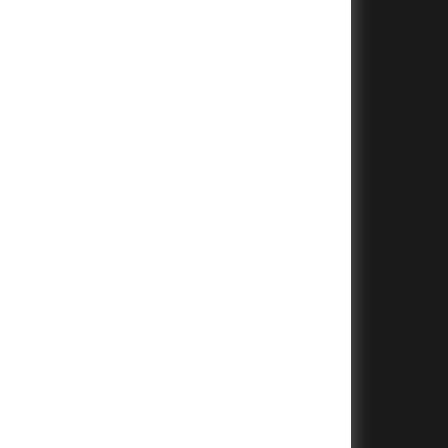
+
+
+
+