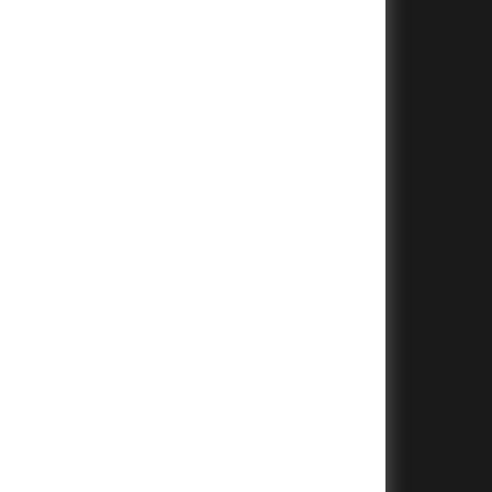
+
+
+
+