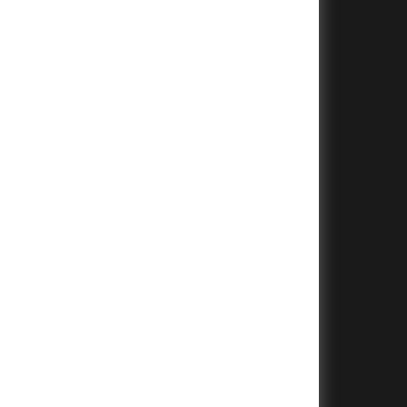
+
+
+
+