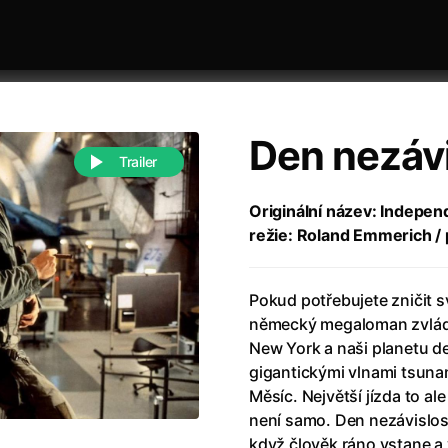
Den nezávi
Trailer
Originální název: Indepen
režie: Roland Emmerich / 
 festivaly
Řazení dle abecedy
Pokud potřebujete zničit s
německý megaloman zvládl 
New York a naši planetu 
gigantickými vlnami tsuna
Měsíc. Největší jízda to al
988)
Anděl Páně
(2005)
není samo. Den nezávislosti
(2022)
Anděl Páně 2
(2016)
když člověk ráno vstane a