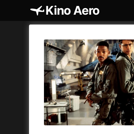
Kino Aero
Katalog filmů
Aero
Cykly a
A
A máme, co jsme chtěli
(2023)
AKIRA
(1
A pak přišla láska...
(2022)
Alcarràs