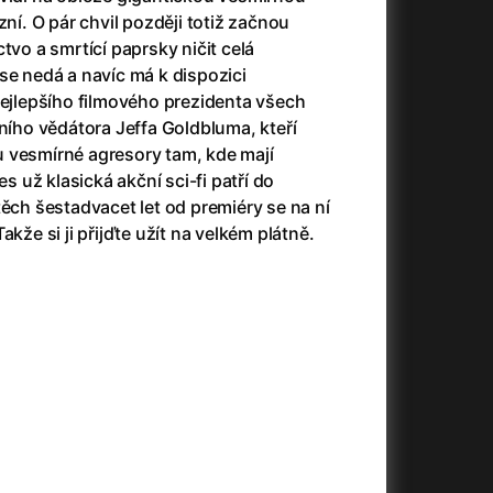
3)
Armáda temnot
(1992)
zní. O pár chvil později totiž začnou
Arrietty ze světa půjčovníčků
(2010)
tectvo a smrtící paprsky ničit celá
Arvéd
(2022)
se nedá a navíc má k dispozici
Asteroid City
(2023)
nejlepšího filmového prezidenta všech
Atlas ptáků
(2021)
lního vědátora Jeffa Goldbluma, kteří
Audience | NT Live
(2013)
 vesmírné agresory tam, kde mají
Auto zabiják
(2007)
už klasická akční sci-fi patří do
(2020)
Avatar
(2009)
těch šestadvacet let od premiéry se na ní
Avatar: Oheň a popel
(2025)
akže si ji přijďte užít na velkém plátně.
Anya Taylor-Joy Horror Double Feature
Avatar: The Way of Water
(2022)
Až na konec světa
(2024)
Až na věky
(2024)
)
Aznavour
(2024)
+