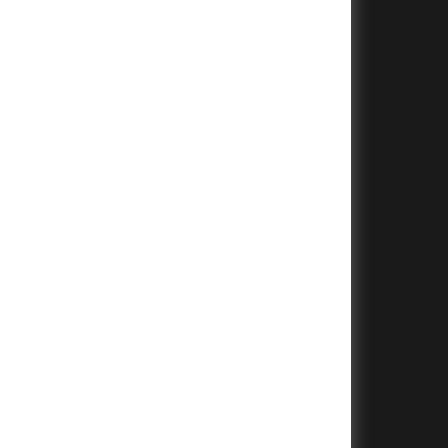
+
+
+
+