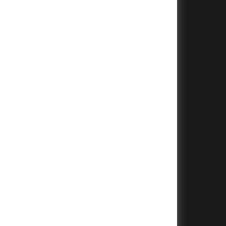
+
+
+
+