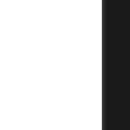
+
+
+
+
+