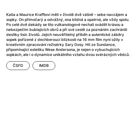
Adéla ještě nevečeřela
(1978)
After Blue (zatracený ráj)
(2021)
Katia a Maurice Krafftovi měli v životě dvě vášně – sebe navzájem a
After Party
(2024)
sopky. On přímočarý a odvážný, ona klidná a opatrná, ale vždy spolu.
Aftersun
(2022)
Po celé dvě dekády se tito vulkanologové nechali svádět krásou a
nebezpečím bublajících obrů a při své cestě za poznáním zachránili
Agent 69 Jensen: Ve znamení štíra
(1977)
desítky tisíc životů. Jejich neuvěřitelný příběh a autentické záběry
Agenti štěstí
(2024)
sopek pořízené z dechberoucí blízkosti na 16 mm film nyní ožily v
kreativním zpracování režisérky Sary Dosy. Hit ze Sundance,
Air: Zrození legendy
(2023)
připomínající estetiku Wese Andersona, je nejen o vybuchujících
AKIRA
(1988)
sopkách, ale i o dynamice unikátního vztahu dvou svérázných vědců.
Alcarràs
(2022)
ČSFD
IMDB
Alenka v říši divů (1951)
(1951)
Alenka v říši filmu
Alex Garland double feature
(2022)
Alibi na klíč: Den D
(2023)
All That Jazz
(1979)
Alma a Oskar
(2023)
Ambulance
(2022)
Amélie z Montmartru
(2001)
Americký vlkodlak v Londýně
(1981)
Amerikánka
(2024)