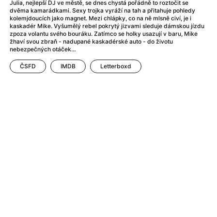
Adéla ještě nevečeřela
(1978)
Julia, nejlepší DJ ve městě, se dnes chystá pořádně to roztočit se
dvěma kamarádkami. Sexy trojka vyráží na tah a přitahuje pohledy
After Blue (zatracený ráj)
(2021)
kolemjdoucích jako magnet. Mezi chlápky, co na ně mlsně civí, je i
After Party
(2024)
kaskadér Mike. Vyšumělý rebel pokrytý jizvami sleduje dámskou jízdu
zpoza volantu svého bouráku. Zatímco se holky usazují v baru, Mike
Aftersun
(2022)
žhaví svou zbraň - nadupané kaskadérské auto - do životu
Agent 69 Jensen: Ve znamení štíra
(1977)
nebezpečných otáček…
Agenti štěstí
(2024)
ČSFD
IMDB
Letterboxd
Air: Zrození legendy
(2023)
AKIRA
(1988)
Alcarràs
(2022)
Alenka v říši divů (1951)
(1951)
Alenka v říši filmu
Alex Garland double feature
(2022)
Alibi na klíč: Den D
(2023)
All That Jazz
(1979)
Alma a Oskar
(2023)
Ambulance
(2022)
Amélie z Montmartru
(2001)
Americký vlkodlak v Londýně
(1981)
Amerikánka
(2024)