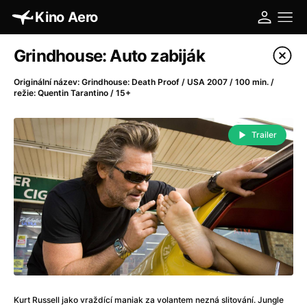
Kino Aero
Katalog filmů
Grindhouse: Auto zabiják
Filtrovat program
Originální název: Grindhouse: Death Proof / USA 2007 / 100 min. /
režie: Quentin Tarantino / 15+
A
-
Trailer
A máme, co jsme chtěli
(2023)
A pak přišla láska...
(2022)
Aalto: Architektura emocí
(2020)
ABBA: The Movie - Fan Event
(1977)
Absolvent
(1967)
Ada
(2021)
Adam Ondra: Posunout hranice
(2022)
Adaptace
(2002)
Addamsova rodina (1991)
(1991)
Kurt Russell jako vraždící maniak za volantem nezná slitování. Jungle