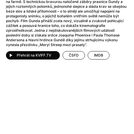
Adéla ještě nevečeřela
(1978)
na farmě. S technickou bravurou natočené záběry prasnice Gundy a
jejích roztomilých potomků, jednonohé slepice a stáda krav se obejdou
After Blue (zatracený ráj)
(2021)
beze slov a lidské přítomnosti – o to silněji ale umožňují napojení na
After Party
(2024)
protagonisty snímku, o jejichž bohatém vnitřním světě nemůže být
pochyb. Film Gunda přináší zcela nový, vizuálně a zvukově pohlcující
Aftersun
(2022)
zážitek a posouvá hranice toho, co dokáže kinematografie
Agent 69 Jensen: Ve znamení štíra
(1977)
zprostředkovat. Jedna z nejdiskutovanějších filmových událostí
poslední doby si získala srdce Joaquina Phoenixe i Paula Thomase
Agenti štěstí
(2024)
Andersona a hlavní hrdince Gundě díky jejímu strhujícímu výkonu
Air: Zrození legendy
(2023)
vynesla přezdívku „Meryl Streep mezi prasaty“.
AKIRA
(1988)
Přehrát na KVIFF.TV
ČSFD
IMDB
Alcarràs
(2022)
Alenka v říši divů (1951)
(1951)
Alenka v říši filmu
Alex Garland double feature
(2022)
Alibi na klíč: Den D
(2023)
All That Jazz
(1979)
Alma a Oskar
(2023)
Ambulance
(2022)
Amélie z Montmartru
(2001)
Americký vlkodlak v Londýně
(1981)
Amerikánka
(2024)