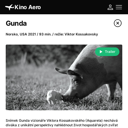
Kino Aero
Katalog filmů
Gunda
Filtrovat program
Norsko, USA 2021 / 93 min. / režie: Viktor Kossakovsky
A
-
Trailer
A máme, co jsme chtěli
(2023)
A pak přišla láska...
(2022)
Aalto: Architektura emocí
(2020)
ABBA: The Movie - Fan Event
(1977)
Absolvent
(1967)
Ada
(2021)
Adam Ondra: Posunout hranice
(2022)
Adaptace
(2002)
Snímek Gunda vizionáře Viktora Kossakovského (Aquarela) nechává
Addamsova rodina (1991)
(1991)
diváka z unikátní perspektivy nahlédnout život hospodářských zvířat