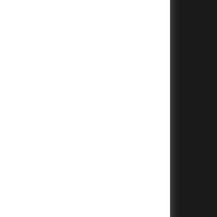
+
+
+
+
+