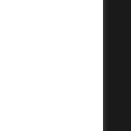
+
+
+
+