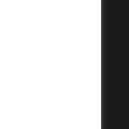
+
+
+
+