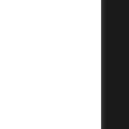
+
+
+
+