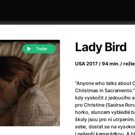
Lady Bird
Trailer
USA 2017 / 94 min. / režie
 festivaly
Řazení dle abecedy
"Anyone who talks about C
Christmas in Sacramento."
kdy vyskočit z jedoucího a
pro Christine (Saoirse Rona
horko, sluncem vybledlé bar
školy jsou pro ni utrpením
988)
Anděl Páně
(2005)
sebe, dostat se na vysokou
(2022)
Anděl Páně 2
(2016)
i nejlepší kamarádkou. A h