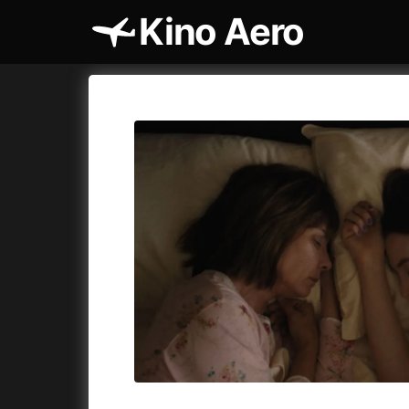
Kino Aero
Katalog filmů
Aero
Cykly a
A
A máme, co jsme chtěli
(2023)
AKIRA
(1
A pak přišla láska...
(2022)
Alcarràs