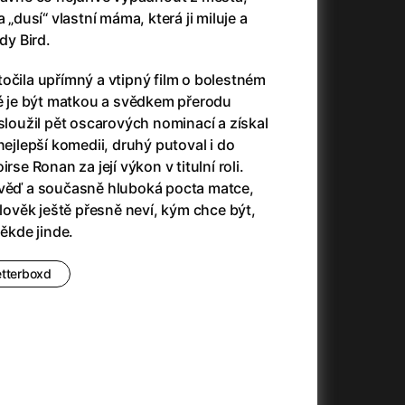
3)
Armáda temnot
(1992)
 „dusí“ vlastní máma, která ji miluje a
Arrietty ze světa půjčovníčků
(2010)
dy Bird.
Arvéd
(2022)
Asteroid City
(2023)
očila upřímný a vtipný film o bolestném
Atlas ptáků
(2021)
ké je být matkou a svědkem přerodu
Audience | NT Live
(2013)
ysloužil pět oscarových nominací a získal
Auto zabiják
(2007)
nejlepší komedii, druhý putoval i do
(2020)
Avatar
(2009)
rse Ronan za její výkon v titulní roli.
Avatar: Oheň a popel
(2025)
ověď a současně hluboká pocta matce,
Anya Taylor-Joy Horror Double Feature
Avatar: The Way of Water
(2022)
věk ještě přesně neví, kým chce být,
Až na konec světa
(2024)
někde jinde.
Až na věky
(2024)
)
Aznavour
(2024)
etterboxd
+