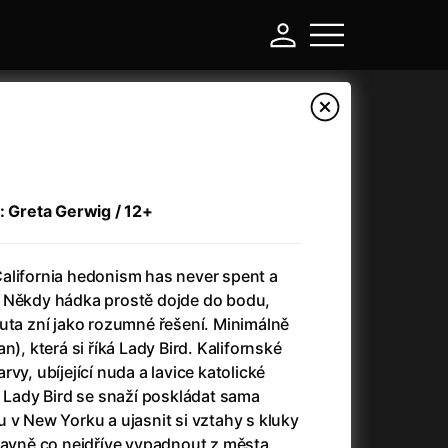
: Greta Gerwig / 12+
alifornia hedonism has never spent a
 Někdy hádka prostě dojde do bodu,
uta zní jako rozumné řešení. Minimálně
n), která si říká Lady Bird. Kalifornské
-
vy, ubíjející nuda a lavice katolické
. Lady Bird se snaží poskládat sama
Argylle: Tajný agent
(2024)
 v New Yorku a ujasnit si vztahy s kluky
Arkáda
(1993)
lavně co nejdříve vypadnout z města,