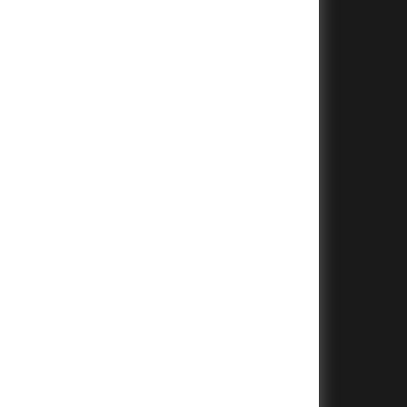
+
+
+
+