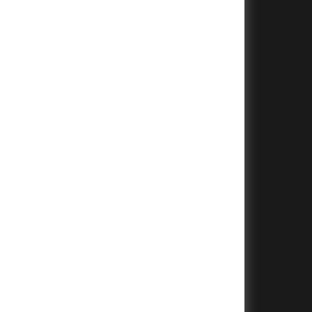
+
+
+
+