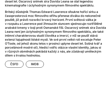
Adéla ještě nevečeřela
(1978)
deset let. Oscarový snímek sira Davida Leana se stal legendou
kinematografie i úctyhodným synonymem filmového spektáklu.
After Blue (zatracený ráj)
(2021)
Britský důstojník Thomas Edward Lawrence sfoukne hořící sirku a
After Party
(2024)
časoprostorová moc filmového střihu přenese diváka do nekonečné
Aftersun
(2022)
pouště, již právě rozsvěcí krvavý horizont. První světová válka je
v rozpuku a Lawrence pod žhnoucím sluncem sjednocuje roztříštěné
Agent 69 Jensen: Ve znamení štíra
(1977)
arabské kmeny v boji proti Osmanské říši. Oscarový snímek sira Davida
Agenti štěstí
(2024)
Leana není jen úctyhodným synonymem filmového spektáklu, ale také
intimní charakterovou studií člověka a imerzí, v níž se poušť stává
Air: Zrození legendy
(2023)
extenzí tajuplnosti lidské mysli. Ve své první velké roli exceluje Peter
AKIRA
(1988)
O’Toole, od jehož skonu letos v prosinci uplyne deset let. Sošná tvář a
porcelánově modré oči, hledící vstříc otázce vlastní identity, jakou si
Alcarràs
(2022)
v různých obměnách pokládá každý z nás, ale zůstávají uměleckým
Alenka v říši divů (1951)
(1951)
dílem s trvalou hodnotou.
Alenka v říši filmu
ČSFD
IMDB
Alex Garland double feature
(2022)
Alibi na klíč: Den D
(2023)
All That Jazz
(1979)
Alma a Oskar
(2023)
Ambulance
(2022)
Amélie z Montmartru
(2001)
Americký vlkodlak v Londýně
(1981)
Amerikánka
(2024)