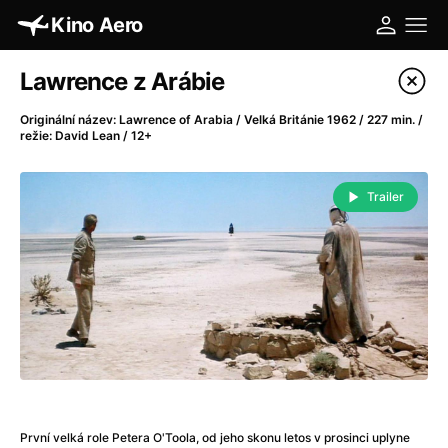
Kino Aero
Katalog filmů
Lawrence z Arábie
Filtrovat program
Originální název: Lawrence of Arabia / Velká Británie 1962 / 227 min. /
režie: David Lean / 12+
A
-
Trailer
A máme, co jsme chtěli
(2023)
A pak přišla láska...
(2022)
Aalto: Architektura emocí
(2020)
ABBA: The Movie - Fan Event
(1977)
Absolvent
(1967)
Ada
(2021)
Adam Ondra: Posunout hranice
(2022)
Adaptace
(2002)
Addamsova rodina (1991)
(1991)
První velká role Petera O'Toola, od jeho skonu letos v prosinci uplyne