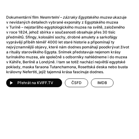
Adéla ještě nevečeřela
(1978)
After Blue (zatracený ráj)
(2021)
After Party
(2024)
Dokumentární film
Nesmrtelní – zázraky Egyptského muzea
ukazuje
v nevídaných detailech vybrané exponáty z Egyptského muzea
Aftersun
(2022)
v Turíně – nejstaršího egyptologického muzea na světě, založeného
Agent 69 Jensen: Ve znamení štíra
(1977)
v roce 1824, jehož sbírka v současnosti obsahuje přes 30 tisíc
předmětů. Sfingy, kolosální sochy, drobné amulety a sarkofágy
Agenti štěstí
(2024)
vyprávějí příběh téměř 4000 let staré historie a připomínají ty
Air: Zrození legendy
(2023)
nejvýznamnější objevy, které nám dodnes pomáhají poodkrývat život
a rituály starověkého Egypta. Snímek představuje nejenom krásy
AKIRA
(1988)
turínského muzea, ale společně s odborníky nahlédneme i do muzea
Alcarràs
(2022)
v Káhiře, Berlíně a Londýně. I tam se totiž nachází největší egyptské
poklady, maska faraona Tutanchamona, Rosettská deska nebo busta
Alenka v říši divů (1951)
(1951)
královny Nefertiti, jejíž tajemná krása fascinuje dodnes.
Alenka v říši filmu
Alex Garland double feature
(2022)
Přehrát na KVIFF.TV
ČSFD
IMDB
Alibi na klíč: Den D
(2023)
All That Jazz
(1979)
Alma a Oskar
(2023)
Ambulance
(2022)
Amélie z Montmartru
(2001)
Americký vlkodlak v Londýně
(1981)
Amerikánka
(2024)