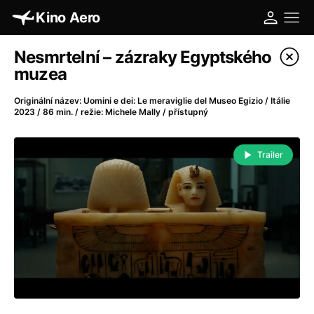
Kino Aero
Katalog filmů
Nesmrtelní – zázraky Egyptského
muzea
Filtrovat program
Originální název: Uomini e dei: Le meraviglie del Museo Egizio / Itálie
2023 / 86 min. / režie: Michele Mally / přístupný
A
-
Trailer
A máme, co jsme chtěli
(2023)
A pak přišla láska...
(2022)
Aalto: Architektura emocí
(2020)
ABBA: The Movie - Fan Event
(1977)
Absolvent
(1967)
Ada
(2021)
Adam Ondra: Posunout hranice
(2022)
Adaptace
(2002)
Addamsova rodina (1991)
(1991)