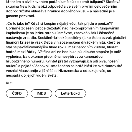
Adéla ještě nevečeřela
(1978)
křehkém a civilizovaném podání umělců ze země tulipánů? Skečová
skupina New Kids nabízí odpověď a ve svém prvním celovečerním
After Blue (zatracený ráj)
(2021)
dobrodružství ohledává hranice dobrého vkusu – a následně je s
After Party
(2024)
gustem pozvrací.
Aftersun
(2022)
„Co to jako je? Když si koupím nějaký věci, tak přijdu o peníze?!“
Upřímné zděšení pětice dezolátů nad nekompromisním fungováním
Agent 69 Jensen: Ve znamení štíra
(1977)
kapitalismu je na jednu stranu úsměvné, zároveň však i částečně
Agenti štěstí
(2024)
nastavuje zrcadlo. Sociálně-kritické podtóny (jako třeba ozvuk globální
finanční krize) je však třeba v nizozemském diváckém hitu, který se
Air: Zrození legendy
(2023)
stal nejnavštěvovanějším filme roku i mezinárodním kultem, hledat
AKIRA
(1988)
hodně mezi řádky. Většina ani ne hodinu a půl dlouhé stopáže je totiž
vyplněna, ba dokonce přeplněna nevybíravou kanonádou
Alcarràs
(2022)
hrubozrnného humoru. Kvintet přátel vyznávajících pití piva, nošení
Alenka v říši divů (1951)
(1951)
muletů a pojídání čehokoli smaženého se hrdě hlásí ke své domovské
vesnici Maaskantje z jižní části Nizozemska a odsuzuje vše, co
Alenka v říši filmu
nespadá do jejich vidění světa.
Alex Garland double feature
(2022)
Kut!
Alibi na klíč: Den D
(2023)
All That Jazz
(1979)
ČSFD
IMDB
Letterboxd
Alma a Oskar
(2023)
Ambulance
(2022)
Amélie z Montmartru
(2001)
Americký vlkodlak v Londýně
(1981)
Amerikánka
(2024)