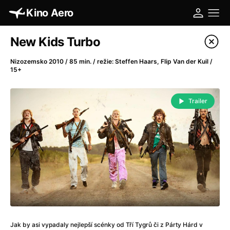
Kino Aero
Katalog filmů
New Kids Turbo
Filtrovat program
Nizozemsko 2010 / 85 min. / režie: Steffen Haars, Flip Van der Kuil /
15+
A
-
Trailer
A máme, co jsme chtěli
(2023)
A pak přišla láska...
(2022)
Aalto: Architektura emocí
(2020)
ABBA: The Movie - Fan Event
(1977)
Absolvent
(1967)
Ada
(2021)
Adam Ondra: Posunout hranice
(2022)
Adaptace
(2002)
Addamsova rodina (1991)
(1991)
Jak by asi vypadaly nejlepší scénky od Tří Tygrů či z Párty Hárd v