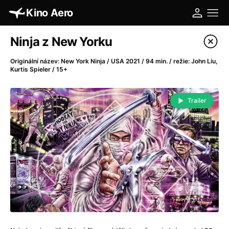
Kino Aero
Katalog filmů
Ninja z New Yorku
Filtrovat program
Originální název: New York Ninja / USA 2021 / 94 min. / režie: John Liu,
Kurtis Spieler / 15+
A
-
Trailer
A máme, co jsme chtěli
(2023)
A pak přišla láska...
(2022)
Aalto: Architektura emocí
(2020)
ABBA: The Movie - Fan Event
(1977)
Absolvent
(1967)
Ada
(2021)
Adam Ondra: Posunout hranice
(2022)
Adaptace
(2002)
Addamsova rodina (1991)
(1991)