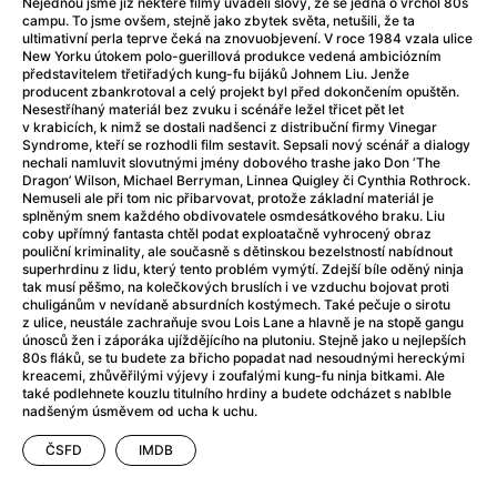
Adéla ještě nevečeřela
(1978)
Nejednou jsme již některé filmy uváděli slovy, že se jedná o vrchol 80s
campu. To jsme ovšem, stejně jako zbytek světa, netušili, že ta
After Blue (zatracený ráj)
(2021)
ultimativní perla teprve čeká na znovuobjevení. V roce 1984 vzala ulice
After Party
(2024)
New Yorku útokem polo-guerillová produkce vedená ambiciózním
představitelem třetiřadých kung-fu bijáků Johnem Liu. Jenže
Aftersun
(2022)
producent zbankrotoval a celý projekt byl před dokončením opuštěn.
Agent 69 Jensen: Ve znamení štíra
(1977)
Nesestříhaný materiál bez zvuku i scénáře ležel třicet pět let
v krabicích, k nimž se dostali nadšenci z distribuční firmy Vinegar
Agenti štěstí
(2024)
Syndrome, kteří se rozhodli film sestavit. Sepsali nový scénář a dialogy
Air: Zrození legendy
(2023)
nechali namluvit slovutnými jmény dobového trashe jako Don ‘The
Dragon’ Wilson, Michael Berryman, Linnea Quigley či Cynthia Rothrock.
AKIRA
(1988)
Nemuseli ale při tom nic přibarvovat, protože základní materiál je
Alcarràs
(2022)
splněným snem každého obdivovatele osmdesátkového braku. Liu
coby upřímný fantasta chtěl podat exploatačně vyhrocený obraz
Alenka v říši divů (1951)
(1951)
pouliční kriminality, ale současně s dětinskou bezelstností nabídnout
Alenka v říši filmu
superhrdinu z lidu, který tento problém vymýtí. Zdejší bíle oděný ninja
tak musí pěšmo, na kolečkových bruslích i ve vzduchu bojovat proti
Alex Garland double feature
(2022)
chuligánům v nevídaně absurdních kostýmech. Také pečuje o sirotu
Alibi na klíč: Den D
(2023)
z ulice, neustále zachraňuje svou Lois Lane a hlavně je na stopě gangu
únosců žen i záporáka ujíždějícího na plutoniu. Stejně jako u nejlepších
All That Jazz
(1979)
80s fláků, se tu budete za břicho popadat nad nesoudnými hereckými
Alma a Oskar
(2023)
kreacemi, zhůvěřilými výjevy i zoufalými kung-fu ninja bitkami. Ale
také podlehnete kouzlu titulního hrdiny a budete odcházet s nablble
Ambulance
(2022)
nadšeným úsměvem od ucha k uchu.
Amélie z Montmartru
(2001)
ČSFD
IMDB
Americký vlkodlak v Londýně
(1981)
Amerikánka
(2024)