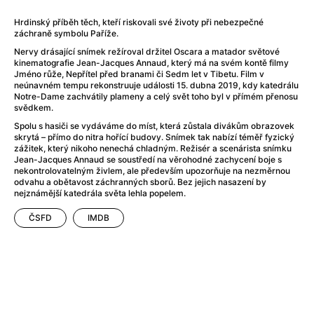
Adéla ještě nevečeřela
(1978)
After Blue (zatracený ráj)
(2021)
Hrdinský příběh těch, kteří riskovali své životy při nebezpečné
záchraně symbolu Paříže.
After Party
(2024)
Aftersun
(2022)
Nervy drásající snímek režíroval držitel Oscara a matador světové
kinematografie Jean-Jacques Annaud, který má na svém kontě filmy
Agent 69 Jensen: Ve znamení štíra
(1977)
Jméno růže, Nepřítel před branami či Sedm let v Tibetu. Film v
Agenti štěstí
(2024)
neúnavném tempu rekonstruuje události 15. dubna 2019, kdy katedrálu
Notre-Dame zachvátily plameny a celý svět toho byl v přímém přenosu
Air: Zrození legendy
(2023)
svědkem.
AKIRA
(1988)
Spolu s hasiči se vydáváme do míst, která zůstala divákům obrazovek
Alcarràs
(2022)
skrytá – přímo do nitra hořící budovy. Snímek tak nabízí téměř fyzický
zážitek, který nikoho nenechá chladným. Režisér a scenárista snímku
Alenka v říši divů (1951)
(1951)
Jean-Jacques Annaud se soustředí na věrohodné zachycení boje s
Alenka v říši filmu
nekontrolovatelným živlem, ale především upozorňuje na nezměrnou
odvahu a obětavost záchranných sborů. Bez jejich nasazení by
Alex Garland double feature
(2022)
nejznámější katedrála světa lehla popelem.
Alibi na klíč: Den D
(2023)
ČSFD
IMDB
All That Jazz
(1979)
Alma a Oskar
(2023)
Ambulance
(2022)
Amélie z Montmartru
(2001)
Americký vlkodlak v Londýně
(1981)
Amerikánka
(2024)