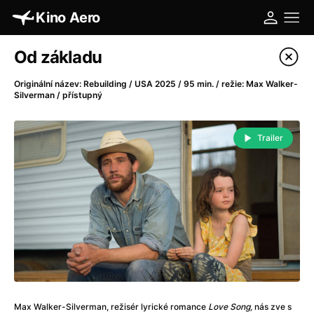
Kino Aero
Katalog filmů
Od základu
Filtrovat program
Originální název: Rebuilding / USA 2025 / 95 min. / režie: Max Walker-
Silverman / přístupný
A
-
Trailer
A máme, co jsme chtěli
(2023)
A pak přišla láska...
(2022)
Aalto: Architektura emocí
(2020)
ABBA: The Movie - Fan Event
(1977)
Absolvent
(1967)
Ada
(2021)
Adam Ondra: Posunout hranice
(2022)
Adaptace
(2002)
Addamsova rodina (1991)
(1991)
Max Walker-Silverman, režisér lyrické romance
Love Song,
nás zve s