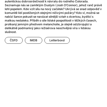
Adéla ještě nevečeřela
(1978)
autentickou dobrosrdečností k návratu do rodného Colorada.
Seznamuje nás se zamlklým Dustym (Josh O’Connor), jehož ranč právě
After Blue (zatracený ráj)
(2021)
lehl popelem. Kde vzít sílu na nový začátek? Ukrývá se snad odpověď v
After Party
(2024)
komunitě lidí postižených stejnými ničivými požáry? Kdo ví, možná se
nabízí šance pokusit se navázat silnější vztah s dcerkou, bydlící s
Aftersun
(2022)
matkou nedaleko. Příběh o síle lidské pospolitosti v těžkých časech,
Agent 69 Jensen: Ve znamení štíra
(1977)
protkaný jemným předivem melancholie, je stejně odzbrojující a
delikátně podmanivý jako režisérova neochvějná víra v lidskou
Agenti štěstí
(2024)
slušnost.
Air: Zrození legendy
(2023)
ČSFD
IMDB
Letterboxd
AKIRA
(1988)
Alcarràs
(2022)
Alenka v říši divů (1951)
(1951)
Alenka v říši filmu
Alex Garland double feature
(2022)
Alibi na klíč: Den D
(2023)
All That Jazz
(1979)
Alma a Oskar
(2023)
Ambulance
(2022)
Amélie z Montmartru
(2001)
Americký vlkodlak v Londýně
(1981)
Amerikánka
(2024)