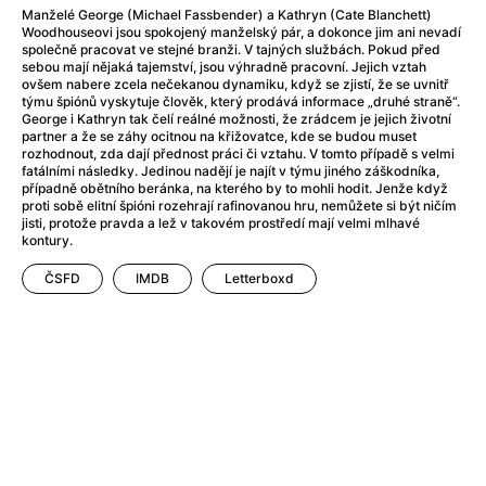
Adéla ještě nevečeřela
(1978)
Manželé George (Michael Fassbender) a Kathryn (Cate Blanchett)
After Blue (zatracený ráj)
(2021)
Woodhouseovi jsou spokojený manželský pár, a dokonce jim ani nevadí
společně pracovat ve stejné branži. V tajných službách. Pokud před
After Party
(2024)
sebou mají nějaká tajemství, jsou výhradně pracovní. Jejich vztah
Aftersun
(2022)
ovšem nabere zcela nečekanou dynamiku, když se zjistí, že se uvnitř
týmu špiónů vyskytuje člověk, který prodává informace „druhé straně“.
Agent 69 Jensen: Ve znamení štíra
(1977)
George i Kathryn tak čelí reálné možnosti, že zrádcem je jejich životní
Agenti štěstí
(2024)
partner a že se záhy ocitnou na křižovatce, kde se budou muset
rozhodnout, zda dají přednost práci či vztahu. V tomto případě s velmi
Air: Zrození legendy
(2023)
fatálními následky. Jedinou nadějí je najít v týmu jiného záškodníka,
AKIRA
(1988)
případně obětního beránka, na kterého by to mohli hodit. Jenže když
proti sobě elitní špióni rozehrají rafinovanou hru, nemůžete si být ničím
Alcarràs
(2022)
jisti, protože pravda a lež v takovém prostředí mají velmi mlhavé
Alenka v říši divů (1951)
(1951)
kontury.
Alenka v říši filmu
ČSFD
IMDB
Letterboxd
Alex Garland double feature
(2022)
Alibi na klíč: Den D
(2023)
All That Jazz
(1979)
Alma a Oskar
(2023)
Ambulance
(2022)
Amélie z Montmartru
(2001)
Americký vlkodlak v Londýně
(1981)
Amerikánka
(2024)