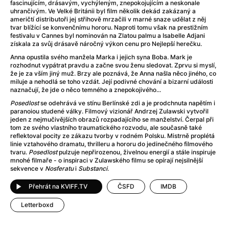
Adéla ještě nevečeřela
(1978)
fascinujícím, drásavým, vychýleným, znepokojujícím a neskonale
uhrančivým. Ve Velké Británii byl film několik dekád zakázaný a
After Blue (zatracený ráj)
(2021)
američtí distributoři jej střihově mrzačili v marné snaze udělat z něj
After Party
(2024)
tvar blížící se konvenčnímu hororu. Naproti tomu však na prestižním
festivalu v Cannes byl nominován na Zlatou palmu a Isabelle Adjani
Aftersun
(2022)
získala za svůj drásavě náročný výkon cenu pro Nejlepší herečku.
Agent 69 Jensen: Ve znamení štíra
(1977)
Anna opustila svého manžela Marka i jejich syna Boba. Mark je
Agenti štěstí
(2024)
rozhodnut vypátrat pravdu a začne svou ženu sledovat. Zprvu si myslí,
že je za vším jiný muž. Brzy ale poznává, že Anna našla něco jiného, co
Air: Zrození legendy
(2023)
miluje a nehodlá se toho vzdát. Její podivné chování a bizarní události
AKIRA
(1988)
naznačují, že jde o něco temného a znepokojivého...
Alcarràs
(2022)
Posedlost
se odehrává ve stínu Berlínské zdi a je prodchnuta napětím i
paranoiou studené války. Filmový vizionář Andrzej Zulawski vytvořil
Alenka v říši divů (1951)
(1951)
jeden z nejmučivějších obrazů rozpadajícího se manželství. Čerpal při
Alenka v říši filmu
tom ze svého vlastního traumatického rozvodu, ale současně také
reflektoval pocity ze zákazu tvorby v rodném Polsku. Mistrně proplétá
Alex Garland double feature
(2022)
linie vztahového dramatu, thrilleru a hororu do jedinečného filmového
Alibi na klíč: Den D
(2023)
tvaru.
Posedlost
pulzuje nepřirozenou, živelnou energií a stále inspiruje
mnohé filmaře - o inspiraci v Zulawského filmu se opírají nejsilnější
All That Jazz
(1979)
sekvence v
Nosferatu
i
Substanci
.
Alma a Oskar
(2023)
Ambulance
(2022)
Přehrát na KVIFF.TV
ČSFD
IMDB
Amélie z Montmartru
(2001)
Letterboxd
Americký vlkodlak v Londýně
(1981)
Amerikánka
(2024)