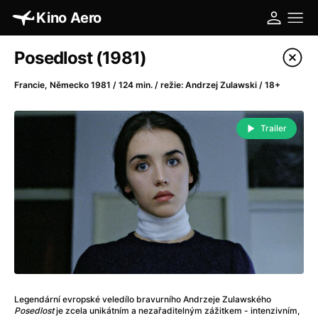
Kino Aero
Katalog filmů
Posedlost (1981)
Filtrovat program
Francie, Německo 1981 / 124 min. / režie: Andrzej Zulawski / 18+
A
-
Trailer
A máme, co jsme chtěli
(2023)
A pak přišla láska...
(2022)
Aalto: Architektura emocí
(2020)
ABBA: The Movie - Fan Event
(1977)
Absolvent
(1967)
Ada
(2021)
Adam Ondra: Posunout hranice
(2022)
Adaptace
(2002)
Legendární evropské veledílo bravurního Andrzeje Zulawského
Addamsova rodina (1991)
(1991)
Posedlost
je zcela unikátním a nezařaditelným zážitkem - intenzivním,