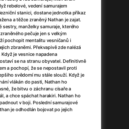
3)
Armáda temnot
(1992)
dyž rebelové, vedení samurajem
Arrietty ze světa půjčovníčků
(2010)
niční stanici, dostane jednotka příkaz
Arvéd
(2022)
ažena a těžce zraněný Nathan je zajat.
Asteroid City
(2023)
 sestry, manželky samuraje, kterého
Atlas ptáků
(2021)
o zraněného pečuje jen s velkým
Audience | NT Live
(2013)
ží pochopit mentalitu vesničanů i
Auto zabiják
(2007)
jejich zbraněmi. Překvapivě zde nalézá
(2020)
Avatar
(2009)
l. Když je vesnice napadena
Avatar: Oheň a popel
(2025)
staví se na stranu obyvatel. Definitivně
Anya Taylor-Joy Horror Double Feature
Avatar: The Way of Water
(2022)
em a pochopí, že se nepostavil proti
Až na konec světa
(2024)
lepšího svědomí mu stále slouží. Když je
Až na věky
(2024)
ání vlákán do pasti, Nathan ho
)
Aznavour
(2024)
sné, že bitvu o záchranu císaře a
l, a chce spáchat harakiri. Nathan ho
e padnout v boji. Poslední samurajové
athan je odhodlán bojovat po jejich
+