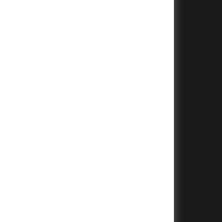
+
+
+
+