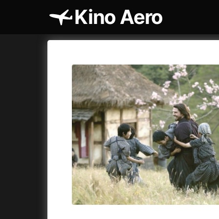
Kino Aero
Katalog filmů
Aero
Cykly a
A
A máme, co jsme chtěli
(2023)
AKIRA
(1
A pak přišla láska...
(2022)
Alcarràs