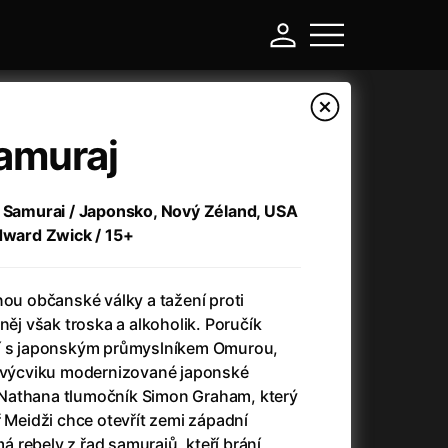
amuraj
t Samurai / Japonsko, Nový Zéland, USA
Edward Zwick / 15+
nou občanské války a tažení proti
něj však troska a alkoholik. Poručík
ní s japonským průmyslníkem Omurou,
-
i výcviku modernizované japonské
Nathana tlumočník Simon Graham, který
Argylle: Tajný agent
(2024)
ř Meidži chce otevřít zemi západní
Arkáda
(1993)
má rebely z řad samurajů, kteří brání