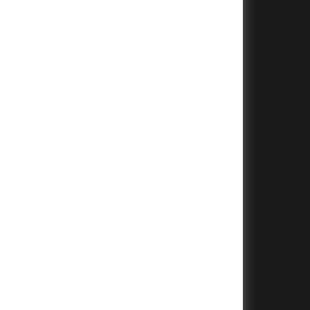
+
+
+
+