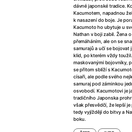
říši divů (1951)
(1951)
Anděl Páně Double feature
(202
dávné japonské tradice. K
říši filmu
Andělské vejce
(1985)
Kacumotem, napadnou želez
land double feature
(2022)
Andělský double feature
k nasazení do boje. Je por
klíč: Den D
(2023)
Andrej Rublev
(1966)
Kacumoto ho ubytuje u své
Jazz
(1979)
Angel Heart (1987)
(1987)
Nathan v boji zabil. Žena 
skar
(2023)
Annette
(2021)
přemáháním, ale on se sna
ce
(2022)
Anora
(2024)
samurajů a učí se bojovat 
 Montmartru
(2001)
Ant Hill (premiéra) a další filmy
klid, po kterém vždy touži
 vlkodlak v Londýně
(1981)
Antikrist
(2009)
maskovanými bojovníky, po
nka
(2024)
se přitom sblíží s Kacumot
: losí odysea
(2025)
Apokalypsa: Final Cut
(1979)
císaři, ale podle svého nej
15)
Architekt
(2025)
samuraj pod záminkou jedn
house double feature
Architektura ČSSR 58–89
(2024
osvobodí. Kacumotovi je ja
e pádu
(2023)
Arco
(2025)
tradičního Japonska prohrá
však přesvědčí, že lepší j
tedy vyjíždějí do bitvy a N
boku.