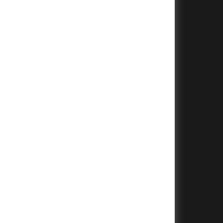
+
+
+
+