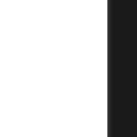
+
+
+
+
+