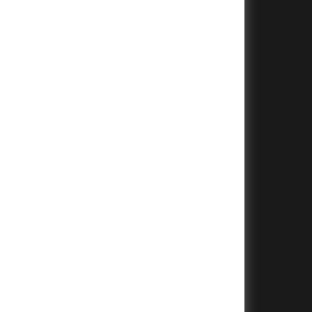
+
+
+
+