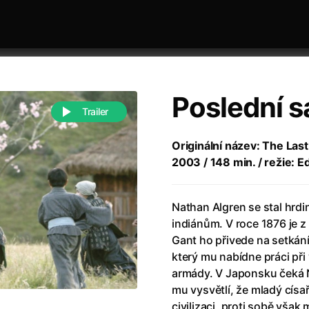
Poslední s
Trailer
Originální název: The Las
2003 / 148 min. / režie: 
 festivaly
Řazení dle abecedy
Nathan Algren se stal hrdi
indiánům. V roce 1876 je z 
Gant ho přivede na setká
který mu nabídne práci př
armády. V Japonsku čeká 
988)
Anděl Páně
(2005)
mu vysvětlí, že mladý císa
(2022)
Anděl Páně 2
(2016)
civilizaci, proti sobě však 