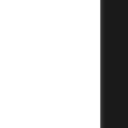
+
+
+
+