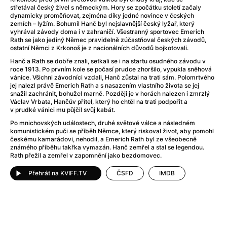
Adéla ještě nevečeřela
(1978)
střetával český živel s německým. Hory se zpočátku století začaly
After Blue (zatracený ráj)
(2021)
dynamicky proměňovat, zejména díky jedné novince v českých
zemích – lyžím. Bohumil Hanč byl nejslavnější český lyžař, který
After Party
(2024)
vyhrával závody doma i v zahraničí. Všestranný sportovec Emerich
Aftersun
(2022)
Rath se jako jediný Němec pravidelně zúčastňoval českých závodů,
ostatní Němci z Krkonoš je z nacionálních důvodů bojkotovali.
Agent 69 Jensen: Ve znamení štíra
(1977)
Hanč a Rath se dobře znali, setkali se i na startu osudného závodu v
Agenti štěstí
(2024)
roce 1913. Po prvním kole se počasí prudce zhoršilo, vypukla sněhová
Air: Zrození legendy
(2023)
vánice. Všichni závodníci vzdali, Hanč zůstal na trati sám. Polomrtvého
jej nalezl právě Emerich Rath a s nasazením vlastního života se jej
AKIRA
(1988)
snažil zachránit, bohužel marně. Později je v horách nalezen i zmrzlý
Alcarràs
(2022)
Václav Vrbata, Hančův přítel, který ho chtěl na trati podpořit a
v prudké vánici mu půjčil svůj kabát.
Alenka v říši divů (1951)
(1951)
Alenka v říši filmu
Po mnichovských událostech, druhé světové válce a následném
komunistickém puči se příběh Němce, který riskoval život, aby pomohl
Alex Garland double feature
(2022)
českému kamarádovi, nehodil, a Emerich Rath byl ze všeobecně
Alibi na klíč: Den D
(2023)
známého příběhu takřka vymazán. Hanč zemřel a stal se legendou.
Rath přežil a zemřel v zapomnění jako bezdomovec.
All That Jazz
(1979)
Alma a Oskar
(2023)
Přehrát na KVIFF.TV
ČSFD
IMDB
Ambulance
(2022)
Amélie z Montmartru
(2001)
Americký vlkodlak v Londýně
(1981)
Amerikánka
(2024)