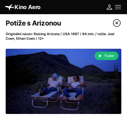
Kino Aero
Katalog filmů
Potíže s Arizonou
Filtrovat program
Originální název: Raising Arizona / USA 1987 / 94 min. / režie: Joel
Coen, Ethan Coen / 12+
A
-
Trailer
A máme, co jsme chtěli
(2023)
A pak přišla láska...
(2022)
Aalto: Architektura emocí
(2020)
ABBA: The Movie - Fan Event
(1977)
Absolvent
(1967)
Ada
(2021)
Adam Ondra: Posunout hranice
(2022)
Adaptace
(2002)
Addamsova rodina (1991)
(1991)