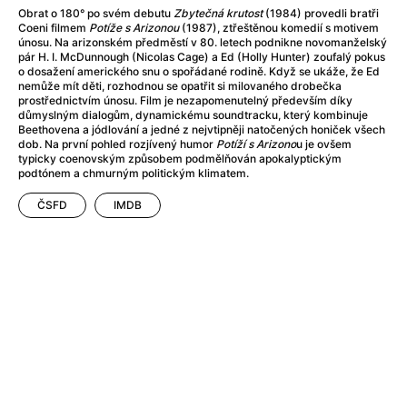
Adéla ještě nevečeřela
(1978)
Obrat o 180° po svém debutu
Zbytečná krutost
(1984) provedli bratři
After Blue (zatracený ráj)
(2021)
Coeni filmem
Potíže s Arizonou
(1987), ztřeštěnou komedií s motivem
únosu. Na arizonském předměstí v 80. letech podnikne novomanželský
After Party
(2024)
pár H. I. McDunnough (Nicolas Cage) a Ed (Holly Hunter) zoufalý pokus
Aftersun
(2022)
o dosažení amerického snu o spořádané rodině. Když se ukáže, že Ed
nemůže mít děti, rozhodnou se opatřit si milovaného drobečka
Agent 69 Jensen: Ve znamení štíra
(1977)
prostřednictvím únosu. Film je nezapomenutelný především díky
Agenti štěstí
(2024)
důmyslným dialogům, dynamickému soundtracku, který kombinuje
Beethovena a jódlování a jedné z nejvtipněji natočených honiček všech
Air: Zrození legendy
(2023)
dob. Na první pohled rozjívený humor
Potíží s Arizono
u je ovšem
AKIRA
(1988)
typicky coenovským způsobem podmělňován apokalyptickým
podtónem a chmurným politickým klimatem.
Alcarràs
(2022)
Alenka v říši divů (1951)
(1951)
ČSFD
IMDB
Alenka v říši filmu
Alex Garland double feature
(2022)
Alibi na klíč: Den D
(2023)
All That Jazz
(1979)
Alma a Oskar
(2023)
Ambulance
(2022)
Amélie z Montmartru
(2001)
Americký vlkodlak v Londýně
(1981)
Amerikánka
(2024)