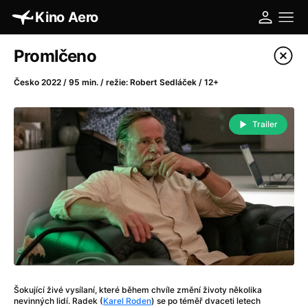
Kino Aero
Katalog filmů
Promlčeno
Filtrovat program
Česko 2022 / 95 min. / režie: Robert Sedláček / 12+
A
-
Trailer
A máme, co jsme chtěli
(2023)
A pak přišla láska...
(2022)
Aalto: Architektura emocí
(2020)
ABBA: The Movie - Fan Event
(1977)
Absolvent
(1967)
Ada
(2021)
Adam Ondra: Posunout hranice
(2022)
Adaptace
(2002)
Šokující živé vysílaní, které během chvíle změní životy několika
Addamsova rodina (1991)
(1991)
nevinných lidí. Radek (
Karel Roden
) se po téměř dvaceti letech