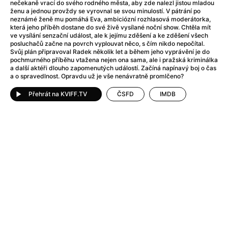
Adéla ještě nevečeřela
(1978)
nečekaně vrací do svého rodného města, aby zde nalezl jistou mladou
ženu a jednou provždy se vyrovnal se svou minulostí. V pátrání po
After Blue (zatracený ráj)
(2021)
neznámé ženě mu pomáhá Eva, ambiciózní rozhlasová moderátorka,
After Party
(2024)
která jeho příběh dostane do své živě vysílané noční show. Chtěla mít
ve vysílání senzační událost, ale k jejímu zděšení a ke zděšení všech
Aftersun
(2022)
posluchačů začne na povrch vyplouvat něco, s čím nikdo nepočítal.
Agent 69 Jensen: Ve znamení štíra
(1977)
Svůj plán připravoval Radek několik let a během jeho vyprávění je do
pochmurného příběhu vtažena nejen ona sama, ale i pražská kriminálka
Agenti štěstí
(2024)
a další aktéři dlouho zapomenutých událostí. Začíná napínavý boj o čas
Air: Zrození legendy
(2023)
a o spravedlnost. Opravdu už je vše nenávratně promlčeno?
AKIRA
(1988)
Přehrát na KVIFF.TV
ČSFD
IMDB
Alcarràs
(2022)
Alenka v říši divů (1951)
(1951)
Alenka v říši filmu
Alex Garland double feature
(2022)
Alibi na klíč: Den D
(2023)
All That Jazz
(1979)
Alma a Oskar
(2023)
Ambulance
(2022)
Amélie z Montmartru
(2001)
Americký vlkodlak v Londýně
(1981)
Amerikánka
(2024)