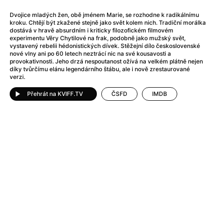
Adéla ještě nevečeřela
(1978)
After Blue (zatracený ráj)
(2021)
Dvojice mladých žen, obě jménem Marie, se rozhodne k radikálnímu
kroku. Chtějí být zkažené stejně jako svět kolem nich. Tradiční morálka
After Party
(2024)
dostává v hravě absurdním i kriticky filozofickém filmovém
Aftersun
(2022)
experimentu Věry Chytilové na frak, podobně jako mužský svět,
vystavený rebelii hédonistických dívek. Stěžejní dílo československé
Agent 69 Jensen: Ve znamení štíra
(1977)
nové vlny ani po 60 letech neztrácí nic na své kousavosti a
Agenti štěstí
(2024)
provokativnosti. Jeho drzá nespoutanost ožívá na velkém plátně nejen
díky tvůrčímu elánu legendárního štábu, ale i nově zrestaurované
Air: Zrození legendy
(2023)
verzi.
AKIRA
(1988)
Alcarràs
Přehrát na KVIFF.TV
(2022)
ČSFD
IMDB
Alenka v říši divů (1951)
(1951)
Alenka v říši filmu
Alex Garland double feature
(2022)
Alibi na klíč: Den D
(2023)
All That Jazz
(1979)
Alma a Oskar
(2023)
Ambulance
(2022)
Amélie z Montmartru
(2001)
Americký vlkodlak v Londýně
(1981)
Amerikánka
(2024)