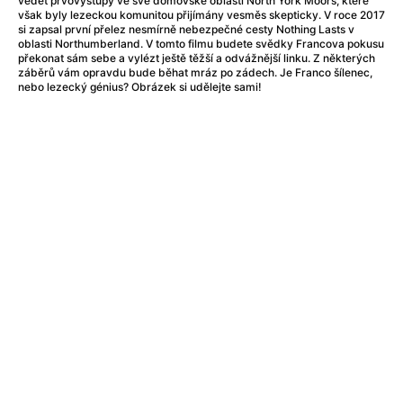
vědět prvovýstupy ve své domovské oblasti North York Moors, které
AMOOSED: losí odysea
(2025)
však byly lezeckou komunitou přijímány vesměs skepticky. V roce 2017
si zapsal první přelez nesmírně nebezpečné cesty Nothing Lasts v
Amy
(2015)
oblasti Northumberland. V tomto filmu budete svědky Francova pokusu
Amy Winehouse double feature
překonat sám sebe a vylézt ještě těžší a odvážnější linku. Z některých
záběrů vám opravdu bude běhat mráz po zádech. Je Franco šílenec,
Anatomie pádu
(2023)
nebo lezecký génius? Obrázek si udělejte sami!
Anděl Páně
(2005)
Anděl Páně 2
(2016)
Anděl Páně Double feature
(2023)
Andělské vejce
(1985)
Andělský double feature
Andrej Rublev
(1966)
Angel Heart (1987)
(1987)
Annette
(2021)
Anora
(2024)
Ant Hill (premiéra) a další filmy
(2020)
Antikrist
(2009)
Anya Taylor-Joy Horror Double Feature
Apokalypsa: Final Cut
(1979)
Architekt
(2025)
Architektura ČSSR 58–89
(2024)