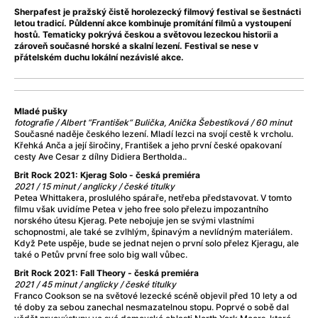
Adéla ještě nevečeřela
(1978)
Sherpafest je pražský čistě horolezecký filmový festival se šestnácti
After Blue (zatracený ráj)
(2021)
letou tradicí. Půldenní akce kombinuje promítání filmů a vystoupení
hostů. Tematicky pokrývá českou a světovou lezeckou historii a
After Party
(2024)
zároveň současné horské a skalní lezení. Festival se nese v
Aftersun
(2022)
přátelském duchu lokální nezávislé akce.
Agent 69 Jensen: Ve znamení štíra
(1977)
Agenti štěstí
(2024)
Air: Zrození legendy
(2023)
Mladé pušky
AKIRA
(1988)
fotografie / Albert “František“ Bulička, Anička Šebestíková / 60 minut
Současné naděje českého lezení. Mladí lezci na svojí cestě k vrcholu.
Alcarràs
(2022)
Křehká Anča a její širočiny, František a jeho první české opakovaní
Alenka v říši divů (1951)
(1951)
cesty Ave Cesar z dílny Didiera Bertholda..
Alenka v říši filmu
Brit Rock 2021: Kjerag Solo - česká premiéra
2021 / 15 minut / anglicky / české titulky
Alex Garland double feature
(2022)
Petea Whittakera, proslulého spáraře, netřeba představovat. V tomto
Alibi na klíč: Den D
(2023)
filmu však uvidíme Petea v jeho free solo přelezu impozantního
norského útesu Kjerag. Pete nebojuje jen se svými vlastními
All That Jazz
(1979)
schopnostmi, ale také se zvlhlým, špinavým a nevlídným materiálem.
Alma a Oskar
(2023)
Když Pete uspěje, bude se jednat nejen o první solo přelez Kjeragu, ale
také o Petův první free solo big wall vůbec.
Ambulance
(2022)
Brit Rock 2021: Fall Theory - česká premiéra
Amélie z Montmartru
(2001)
2021 / 45 minut / anglicky / české titulky
Americký vlkodlak v Londýně
(1981)
Franco Cookson se na světové lezecké scéně objevil před 10 lety a od
té doby za sebou zanechal nesmazatelnou stopu. Poprvé o sobě dal
Amerikánka
(2024)