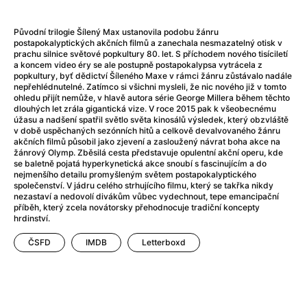
Adéla ještě nevečeřela
(1978)
After Blue (zatracený ráj)
(2021)
Původní trilogie Šílený Max ustanovila podobu žánru
After Party
(2024)
postapokalyptických akčních filmů a zanechala nesmazatelný otisk v
Aftersun
(2022)
prachu silnice světové popkultury 80. let. S příchodem nového tisíciletí
a koncem video éry se ale postupně postapokalypsa vytrácela z
Agent 69 Jensen: Ve znamení štíra
(1977)
popkultury, byť dědictví Šíleného Maxe v rámci žánru zůstávalo nadále
Agenti štěstí
(2024)
nepřehlédnutelné. Zatímco si všichni mysleli, že nic nového již v tomto
ohledu přijít nemůže, v hlavě autora série George Millera během těchto
Air: Zrození legendy
(2023)
dlouhých let zrála gigantická vize. V roce 2015 pak k všeobecnému
AKIRA
(1988)
úžasu a nadšení spatřil světlo světa kinosálů výsledek, který obzvláště
v době uspěchaných sezónních hitů a celkově devalvovaného žánru
Alcarràs
(2022)
akčních filmů působil jako zjevení a zasloužený návrat boha akce na
Alenka v říši divů (1951)
(1951)
žánrový Olymp. Zběsilá cesta představuje opulentní akční operu, kde
se baletně pojatá hyperkynetická akce snoubí s fascinujícím a do
Alenka v říši filmu
nejmenšího detailu promyšleným světem postapokalyptického
Alex Garland double feature
(2022)
společenství. V jádru celého strhujícího filmu, který se takřka nikdy
nezastaví a nedovolí divákům vůbec vydechnout, tepe emancipační
Alibi na klíč: Den D
(2023)
příběh, který zcela novátorsky přehodnocuje tradiční koncepty
All That Jazz
(1979)
hrdinství.
Alma a Oskar
(2023)
ČSFD
IMDB
Letterboxd
Ambulance
(2022)
Amélie z Montmartru
(2001)
Americký vlkodlak v Londýně
(1981)
Amerikánka
(2024)