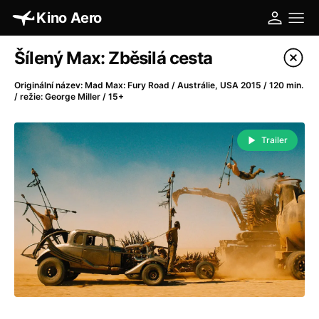
Kino Aero
Katalog filmů
Šílený Max: Zběsilá cesta
Filtrovat program
Originální název: Mad Max: Fury Road / Austrálie, USA 2015 / 120 min.
/ režie: George Miller / 15+
A
-
Trailer
A máme, co jsme chtěli
(2023)
A pak přišla láska...
(2022)
Aalto: Architektura emocí
(2020)
ABBA: The Movie - Fan Event
(1977)
Absolvent
(1967)
Ada
(2021)
Adam Ondra: Posunout hranice
(2022)
Adaptace
(2002)
Addamsova rodina (1991)
(1991)