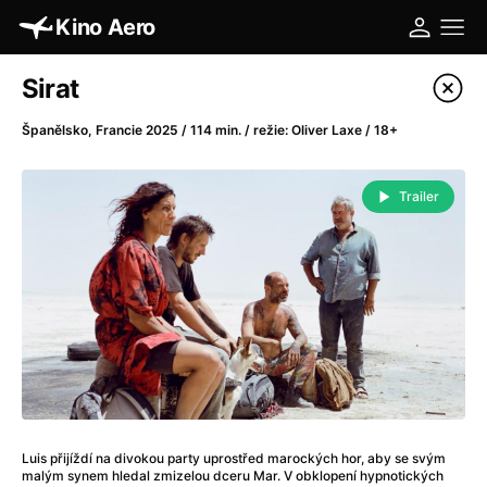
Kino Aero
Katalog filmů
Sirat
Filtrovat program
Španělsko, Francie 2025 / 114 min. / režie: Oliver Laxe / 18+
A
-
Trailer
A máme, co jsme chtěli
(2023)
A pak přišla láska...
(2022)
Aalto: Architektura emocí
(2020)
ABBA: The Movie - Fan Event
(1977)
Absolvent
(1967)
Ada
(2021)
Adam Ondra: Posunout hranice
(2022)
Adaptace
(2002)
Luis přijíždí na divokou party uprostřed marockých hor, aby se svým
Addamsova rodina (1991)
(1991)
malým synem hledal zmizelou dceru Mar. V obklopení hypnotických