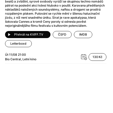
Adéla ještě nevečeřela
(1978)
beatů a zvláštní, syrové svobody vyráží se skupinou techno nomádů
pátrat na poslední akci kdesi hluboko v poušti. Karavana předělaných
After Blue (zatracený ráj)
(2021)
náklaďáků naložených soundsystémy, naftou a drogami se prodírá
After Party
(2024)
rozpáleným pískem. Putování se rychle mění v šílenou halucinační
jízdu, z níž není snadného úniku. Sirat je rave apokalypsa, která
Aftersun
(2022)
šokovala Cannes a kromě Ceny poroty si odnesla pověst
Agent 69 Jensen: Ve znamení štíra
(1977)
nejoriginálnějšího filmu festivalu s kultovním potenciálem.
Agenti štěstí
(2024)
Přehrát na KVIFF.TV
ČSFD
IMDB
Air: Zrození legendy
(2023)
AKIRA
(1988)
Letterboxd
Alcarràs
(2022)
Út 11/08
21:00
Alenka v říši divů (1951)
(1951)
130 Kč
Bio Central
Letní kino
Alenka v říši filmu
Alex Garland double feature
(2022)
Alibi na klíč: Den D
(2023)
All That Jazz
(1979)
Alma a Oskar
(2023)
Ambulance
(2022)
Amélie z Montmartru
(2001)
Americký vlkodlak v Londýně
(1981)
Amerikánka
(2024)