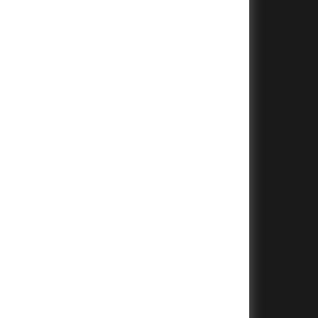
+
+
+
+