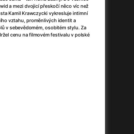
3)
Armáda temnot
(1992)
Dawid a mezi dvojicí přeskočí něco víc než
Arrietty ze světa půjčovníčků
(2010)
rista Kamil Krawczycki vykresluje intimní
Arvéd
(2022)
cího vztahu, proměnlivých identit a
Asteroid City
(2023)
blů v sebevědomém, osobitém stylu. Za
Atlas ptáků
(2021)
ržel cenu na filmovém festivalu v polské
Audience | NT Live
(2013)
Auto zabiják
(2007)
(2020)
Avatar
(2009)
Avatar: Oheň a popel
(2025)
Anya Taylor-Joy Horror Double Feature
Avatar: The Way of Water
(2022)
Až na konec světa
(2024)
Až na věky
(2024)
)
Aznavour
(2024)
+