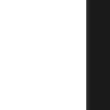
+
+
+
+