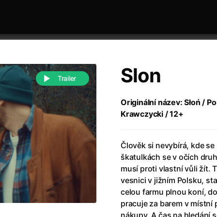
Slon
Trailer
Originální název: Słoń / Po
Krawczycki / 12+
 festivaly
Řazení dle abecedy
Člověk si nevybírá, kde se 
škatulkách se v očích dru
musí proti vlastní vůli žít.
vesnici v jižním Polsku, st
celou farmu plnou koní, do
988)
Anděl Páně
(2005)
pracuje za barem v místn
(2022)
Anděl Páně 2
(2016)
nákupy. A čas na hledání 