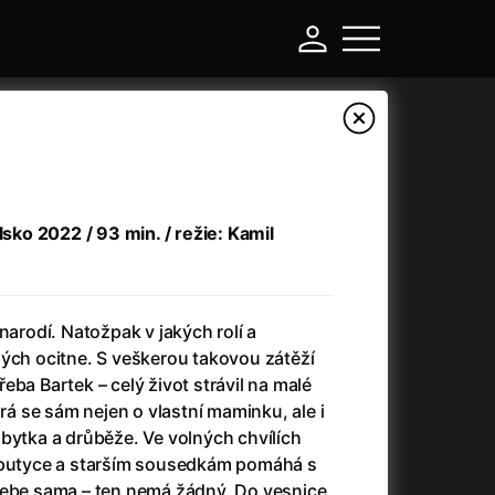
lsko 2022 / 93 min. / režie: Kamil
narodí. Natožpak v jakých rolí a
hých ocitne. S veškerou takovou zátěží
 Třeba Bartek – celý život strávil na malé
-
ará se sám nejen o vlastní maminku, ale i
bytka a drůběže. Ve volných chvílích
Argylle: Tajný agent
(2024)
í putyce a starším sousedkám pomáhá s
Arkáda
(1993)
sebe sama – ten nemá žádný. Do vesnice