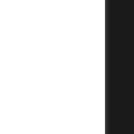
+
+
+
+
+