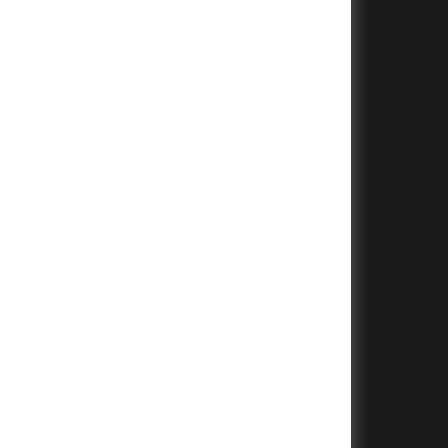
+
+
+
+