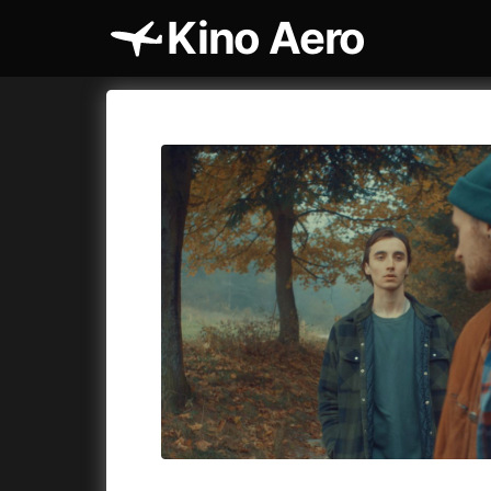
Kino Aero
Katalog filmů
Aero
Cykly a
A
A máme, co jsme chtěli
(2023)
AKIRA
(1
A pak přišla láska...
(2022)
Alcarràs