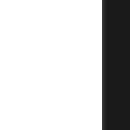
+
+
+
+