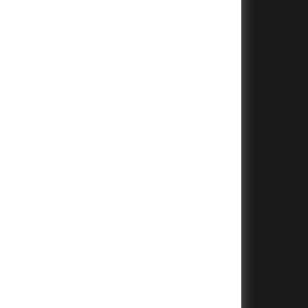
+
+
+
+