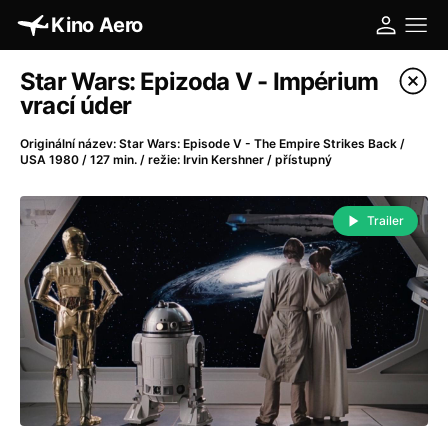
Kino Aero
Katalog filmů
Star Wars: Epizoda V - Impérium
vrací úder
Filtrovat program
Originální název: Star Wars: Episode V - The Empire Strikes Back /
USA 1980 / 127 min. / režie: Irvin Kershner / přístupný
A
-
Trailer
A máme, co jsme chtěli
(2023)
A pak přišla láska...
(2022)
Aalto: Architektura emocí
(2020)
ABBA: The Movie - Fan Event
(1977)
Absolvent
(1967)
Ada
(2021)
Adam Ondra: Posunout hranice
(2022)
Adaptace
(2002)
Addamsova rodina (1991)
(1991)