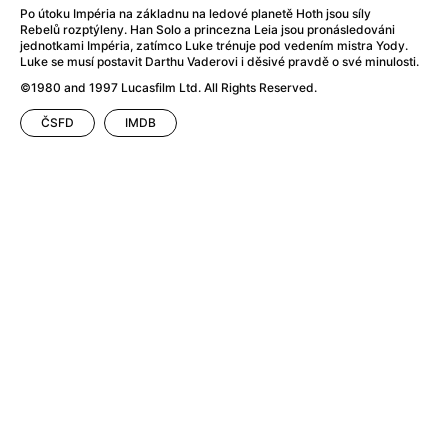
Adéla ještě nevečeřela
(1978)
Po útoku Impéria na základnu na ledové planetě Hoth jsou síly
After Blue (zatracený ráj)
(2021)
Rebelů rozptýleny. Han Solo a princezna Leia jsou pronásledováni
jednotkami Impéria, zatímco Luke trénuje pod vedením mistra Yody.
After Party
(2024)
Luke se musí postavit Darthu Vaderovi i děsivé pravdě o své minulosti.
Aftersun
(2022)
©1980 and 1997 Lucasfilm Ltd. All Rights Reserved.
Agent 69 Jensen: Ve znamení štíra
(1977)
Agenti štěstí
(2024)
ČSFD
IMDB
Air: Zrození legendy
(2023)
AKIRA
(1988)
Alcarràs
(2022)
Alenka v říši divů (1951)
(1951)
Alenka v říši filmu
Alex Garland double feature
(2022)
Alibi na klíč: Den D
(2023)
All That Jazz
(1979)
Alma a Oskar
(2023)
Ambulance
(2022)
Amélie z Montmartru
(2001)
Americký vlkodlak v Londýně
(1981)
Amerikánka
(2024)