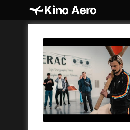
Kino Aero
Katalog filmů
Aero
Cykly a
A
A máme, co jsme chtěli
(2023)
AKIRA
(1
A pak přišla láska...
(2022)
Alcarràs