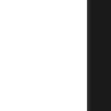
+
+
+
+
+