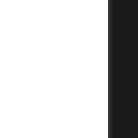
+
+
+
+