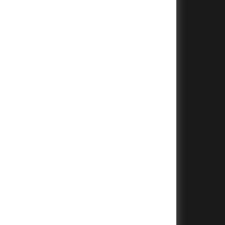
+
+
+
+