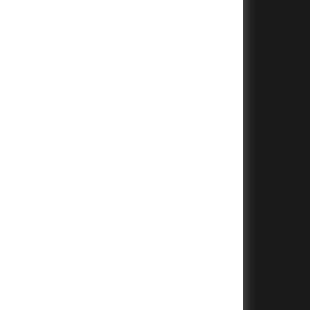
+
+
+
+