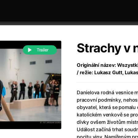
Strachy v 
Trailer
Originální název: Wszystk
/ režie: Lukasz Gutt, Luk
 festivaly
Řazení dle abecedy
Danielova rodná vesnice m
pracovní podmínky, nehost
obyvatel, která se pomalu
katolickém venkově se prot
dívky ovšem životům místní
988)
Anděl Páně
(2005)
Událost začíná trhat soud
(2022)
Anděl Páně 2
(2016)
pocitu viny. Namířeným p