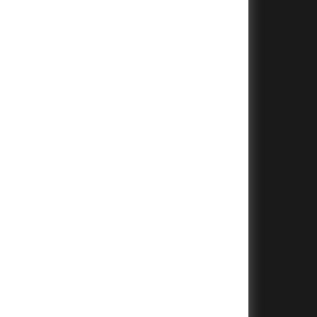
+
+
+
+