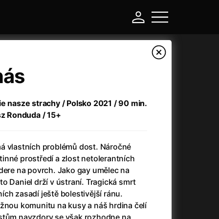
nás
ie nasze strachy / Polsko 2021 / 90 min.
asz Ronduda / 15+
á vlastních problémů dost. Náročné
inné prostředí a zlost netolerantních
 dere na povrch. Jako gay umělec na
-
o Daniel drží v ústraní. Tragická smrt
ch zasadí ještě bolestivější ránu.
Argylle: Tajný agent
(2024)
ržnou komunitu na kusy a náš hrdina čelí
Arkáda
(1993)
rstům navzdory se však rozhodne na