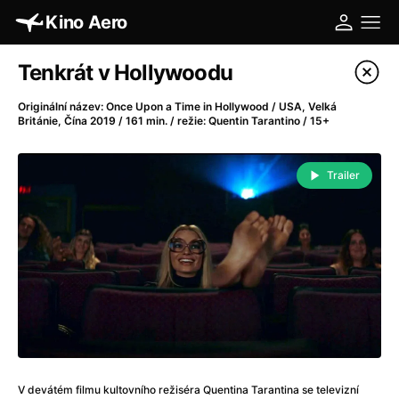
Kino Aero
Katalog filmů
Tenkrát v Hollywoodu
Filtrovat program
Originální název: Once Upon a Time in Hollywood / USA, Velká
Británie, Čína 2019 / 161 min. / režie: Quentin Tarantino / 15+
A
-
Trailer
A máme, co jsme chtěli
(2023)
A pak přišla láska...
(2022)
Aalto: Architektura emocí
(2020)
ABBA: The Movie - Fan Event
(1977)
Absolvent
(1967)
Ada
(2021)
Adam Ondra: Posunout hranice
(2022)
Adaptace
(2002)
Addamsova rodina (1991)
(1991)
V devátém filmu kultovního režiséra Quentina Tarantina se televizní