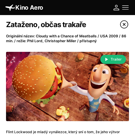
Kino Aero
Katalog filmů
Zataženo, občas trakaře
Filtrovat program
Originální název: Cloudy with a Chance of Meatballs / USA 2009 / 86
min. / režie: Phil Lord, Christopher Miller / přístupný
A
-
Trailer
A máme, co jsme chtěli
(2023)
A pak přišla láska...
(2022)
Aalto: Architektura emocí
(2020)
ABBA: The Movie - Fan Event
(1977)
Absolvent
(1967)
Ada
(2021)
Adam Ondra: Posunout hranice
(2022)
Adaptace
(2002)
Addamsova rodina (1991)
(1991)
Flint Lockwood je mladý vynálezce, který sní o tom, že jeho výtvor