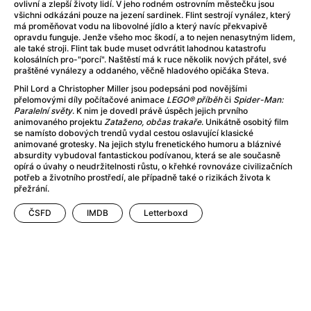
Adéla ještě nevečeřela
(1978)
ovlivní a zlepší životy lidí. V jeho rodném ostrovním městečku jsou
všichni odkázáni pouze na jezení sardinek. Flint sestrojí vynález, který
After Blue (zatracený ráj)
(2021)
má proměňovat vodu na libovolné jídlo a který navíc překvapivě
After Party
(2024)
opravdu funguje. Jenže všeho moc škodí, a to nejen nenasytným lidem,
ale také stroji. Flint tak bude muset odvrátit lahodnou katastrofu
Aftersun
(2022)
kolosálních pro-"porcí". Naštěstí má k ruce několik nových přátel, své
Agent 69 Jensen: Ve znamení štíra
(1977)
praštěné vynálezy a oddaného, věčně hladového opičáka Steva.
Agenti štěstí
(2024)
Phil Lord a Christopher Miller jsou podepsáni pod novějšími
přelomovými díly počítačové animace
LEGO® příběh
či
Spider-Man:
Air: Zrození legendy
(2023)
Paralelní světy
. K nim je dovedl právě úspěch jejich prvního
AKIRA
(1988)
animovaného projektu
Zataženo, občas trakaře
. Unikátně osobitý film
se namísto dobových trendů vydal cestou oslavující klasické
Alcarràs
(2022)
animované grotesky. Na jejich stylu frenetického humoru a bláznivé
Alenka v říši divů (1951)
(1951)
absurdity vybudoval fantastickou podívanou, která se ale současně
opírá o úvahy o neudržitelnosti růstu, o křehké rovnováze civilizačních
Alenka v říši filmu
potřeb a životního prostředí, ale případně také o rizikách života k
Alex Garland double feature
(2022)
přežrání.
Alibi na klíč: Den D
(2023)
ČSFD
IMDB
Letterboxd
All That Jazz
(1979)
Alma a Oskar
(2023)
Ambulance
(2022)
Amélie z Montmartru
(2001)
Americký vlkodlak v Londýně
(1981)
Amerikánka
(2024)