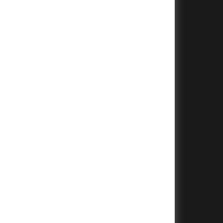
+
+
+
+