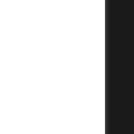
+
+
+
+