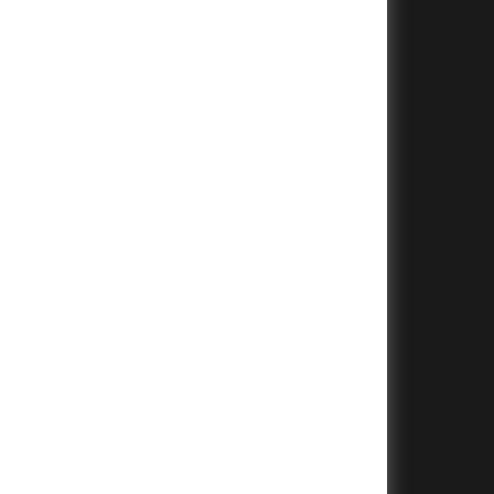
+
+
+
+