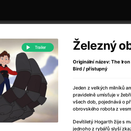
Železný o
Trailer
Originální název: The Iron
Bird / přístupný
 festivaly
Řazení dle abecedy
Jeden z velkých milníků a
pravidelně umísťuje v žebř
všech dob, pojednává o př
obrovského robota z vesm
988)
Anděl Páně
(2005)
Devítiletý Hogarth žije s
(2022)
Anděl Páně 2
(2016)
jednoho z rybářů slyší zka