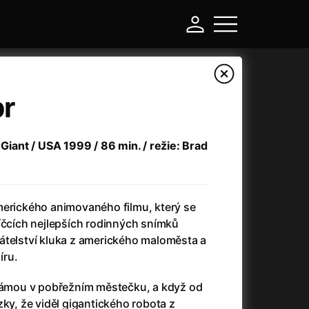
br
 Giant / USA 1999 / 86 min. / režie: Brad
merického animovaného filmu, který se
íčcích nejlepších rodinných snímků
átelství kluka z amerického maloměsta a
-
íru.
Argylle: Tajný agent
(2024)
 mámou v pobřežním městečku, a když od
Arkáda
(1993)
zky, že viděl gigantického robota z