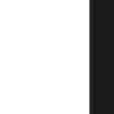
+
+
+
+