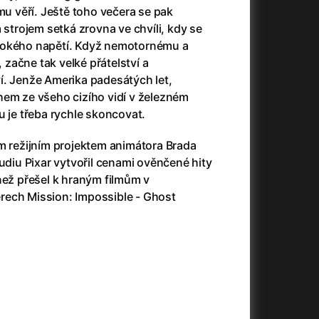
3)
Armáda temnot
(1992)
mu věří. Ještě toho večera se pak
Arrietty ze světa půjčovníčků
(2010)
rojem setká zrovna ve chvíli, kdy se
Arvéd
(2022)
sokého napětí. Když nemotornému a
Asteroid City
(2023)
začne tak velké přátelství a
Atlas ptáků
(2021)
í. Jenže Amerika padesátých let,
Audience | NT Live
(2013)
hem ze všeho cizího vidí v železném
Auto zabiják
(2007)
u je třeba rychle skoncovat.
(2020)
Avatar
(2009)
ím režijním projektem animátora Brada
Avatar: Oheň a popel
(2025)
tudiu Pixar vytvořil cenami ověnčené hity
Anya Taylor-Joy Horror Double Feature
Avatar: The Way of Water
(2022)
než přešel k hraným filmům v
Až na konec světa
(2024)
rech Mission: Impossible - Ghost
Až na věky
(2024)
)
Aznavour
(2024)
+