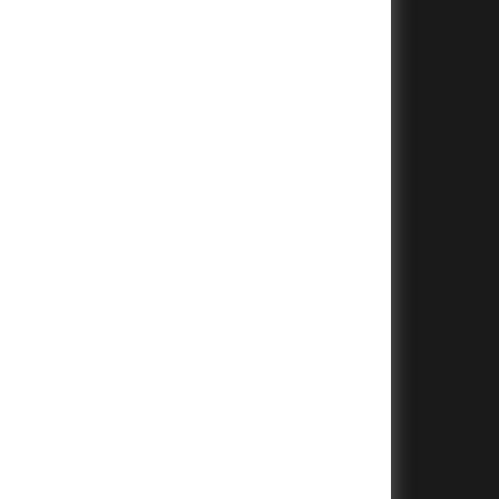
+
+
+
+