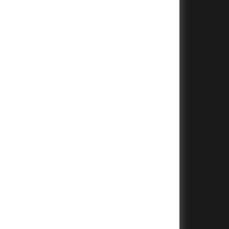
+
+
+
+
+