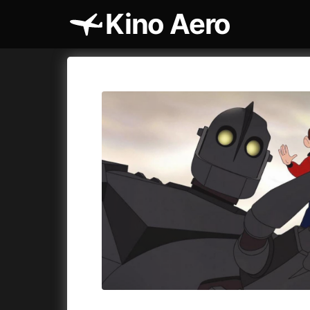
Kino Aero
Katalog filmů
Aero
Cykly a
A
A máme, co jsme chtěli
(2023)
AKIRA
(1
A pak přišla láska...
(2022)
Alcarràs