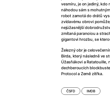
říši divů (1951)
(1951)
Anděl Páně Double feature
(202
vesmíru, je on jediný, kdo 
říši filmu
Andělské vejce
(1985)
náhodou sám s mohutným st
land double feature
(2022)
Andělský double feature
robot zamotá do drátů vy
klíč: Den D
(2023)
Andrej Rublev
(1966)
zvídavému obrovi pomůže, 
Jazz
(1979)
Angel Heart (1987)
(1987)
nejúžasnější dobrodružstv
skar
(2023)
Annette
(2021)
zmítaná paranoiou a strac
ce
(2022)
Anora
(2024)
gigantovi hrozbu, se ktero
 Montmartru
(2001)
Ant Hill (premiéra) a další filmy
Železný obr je celovečern
 vlkodlak v Londýně
(1981)
Antikrist
(2009)
Birda, který následně ve s
nka
(2024)
Úžasňákovi a Ratatouille, 
: losí odysea
(2025)
Apokalypsa: Final Cut
(1979)
dechberoucích blockbuste
15)
Architekt
(2025)
Protocol a Země zítřka.
house double feature
Architektura ČSSR 58–89
(2024
e pádu
(2023)
Arco
(2025)
ČSFD
IMDB