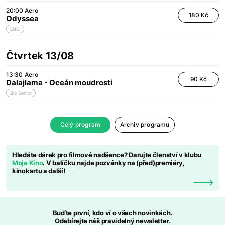
20:00
Aero
180 Kč
Odyssea
ENG
Čtvrtek 13/08
13:30
Aero
90 Kč
Dalajlama - Oceán moudrosti
Bio Senior
Celý program
Archiv programu
Hledáte dárek pro filmové nadšence? Darujte členství v klubu
Moje Kino
. V balíčku najde pozvánky na (před)premiéry,
kinokartu a další!
Buďte první, kdo ví o všech novinkách.
Odebírejte náš pravidelný newsletter.