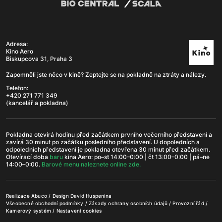
Adresa:
Kino Aero
Biskupcova 31, Praha 3
Zapomněli jste něco v kině? Zeptejte se na pokladně na ztráty a nálezy.
Telefon:
+420 271 771 349
(kancelář a pokladna)
Pokladna otevírá hodinu před začátkem prvního večerního představení a
zavírá 30 minut po začátku posledního představení. U dopoledních a
odpoledních představení je pokladna otevřena 30 minut před začátkem.
Otevírací doba
b
aru
kina Aero: po–st 14:00–0:00 | čt 13:00–0:00 | pá–ne
14:00–0:00.
Barové menu naleznete online zde.
Realizace
Abuco
/ Design
David Huspenina
Všeobecné obchodní podmínky
/
Zásady ochrany osobních údajů
/
Provozní řád
/
Kamerový systém
/
Nastavení cookies