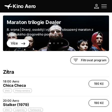
Kino Aero
Maraton trilogie Dealer
8. srpna | Dravý, osobitý i výjimečně obsazený maraton z
kodaňského drogového podsvětí.
Více
Filtrovat program
Zítra
18:00
Aero
190 Kč
Chica Checa
ENG
Předpremiéra
20:00
Aero
190 Kč
Stalker (1979)
ENG
Legendy
Tarkovskij