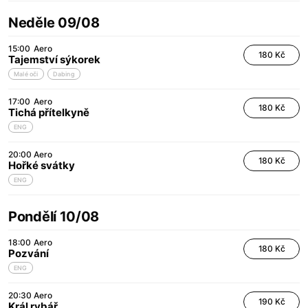
Neděle 09/08
15:00
Aero
180 Kč
Tajemství sýkorek
Malé oči
Dabing
17:00
Aero
180 Kč
Tichá přítelkyně
ENG
20:00
Aero
180 Kč
Hořké svátky
ENG
Pondělí 10/08
18:00
Aero
180 Kč
Pozvání
ENG
20:30
Aero
190 Kč
Král rybář