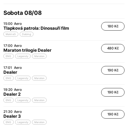
Sobota 08/08
15:00
Aero
180 Kč
Tlapková patrola: Dinosauří film
Malé oči
Dabing
17:00
Aero
480 Kč
Maraton trilogie Dealer
ENG
Legendy
Maraton
17:01
Aero
190 Kč
Dealer
ENG
Legendy
Maraton
19:20
Aero
190 Kč
Dealer 2
ENG
Legendy
Maraton
21:30
Aero
190 Kč
Dealer 3
ENG
Legendy
Maraton