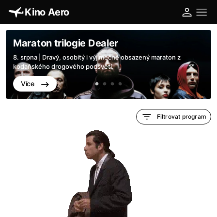
Kino Aero
Maraton trilogie Dealer
8. srpna | Dravý, osobitý i výjimečně obsazený maraton z
kodaňského drogového podsvětí.
Více
Filtrovat program