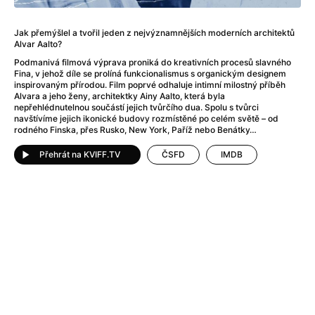
Adéla ještě nevečeřela
(1978)
After Blue (zatracený ráj)
(2021)
Jak přemýšlel a tvořil jeden z nejvýznamnějších moderních architektů
After Party
(2024)
Alvar Aalto?
Aftersun
(2022)
Podmanivá filmová výprava proniká do kreativních procesů slavného
Agent 69 Jensen: Ve znamení štíra
(1977)
Fina, v jehož díle se prolíná funkcionalismus s organickým designem
inspirovaným přírodou. Film poprvé odhaluje intimní milostný příběh
Agenti štěstí
(2024)
Alvara a jeho ženy, architektky Ainy Aalto, která byla
Air: Zrození legendy
(2023)
nepřehlédnutelnou součástí jejich tvůrčího dua. Spolu s tvůrci
navštívíme jejich ikonické budovy rozmístěné po celém světě – od
AKIRA
(1988)
rodného Finska, přes Rusko, New York, Paříž nebo Benátky…
Alcarràs
(2022)
Alenka v říši divů (1951)
(1951)
Přehrát na KVIFF.TV
ČSFD
IMDB
Alenka v říši filmu
Alex Garland double feature
(2022)
Alibi na klíč: Den D
(2023)
All That Jazz
(1979)
Alma a Oskar
(2023)
Ambulance
(2022)
Amélie z Montmartru
(2001)
Americký vlkodlak v Londýně
(1981)
Amerikánka
(2024)