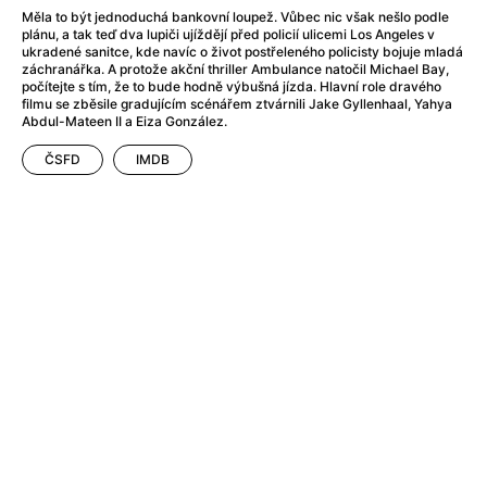
Adéla ještě nevečeřela
(1978)
Měla to být jednoduchá bankovní loupež. Vůbec nic však nešlo podle
After Blue (zatracený ráj)
(2021)
plánu, a tak teď dva lupiči ujíždějí před policií ulicemi Los Angeles v
ukradené sanitce, kde navíc o život postřeleného policisty bojuje mladá
After Party
(2024)
záchranářka. A protože akční thriller Ambulance natočil Michael Bay,
Aftersun
(2022)
počítejte s tím, že to bude hodně výbušná jízda. Hlavní role dravého
filmu se zběsile gradujícím scénářem ztvárnili Jake Gyllenhaal, Yahya
Agent 69 Jensen: Ve znamení štíra
(1977)
Abdul-Mateen II a Eiza González.
Agenti štěstí
(2024)
Air: Zrození legendy
(2023)
ČSFD
IMDB
AKIRA
(1988)
Alcarràs
(2022)
Alenka v říši divů (1951)
(1951)
Alenka v říši filmu
Alex Garland double feature
(2022)
Alibi na klíč: Den D
(2023)
All That Jazz
(1979)
Alma a Oskar
(2023)
Ambulance
(2022)
Amélie z Montmartru
(2001)
Americký vlkodlak v Londýně
(1981)
Amerikánka
(2024)