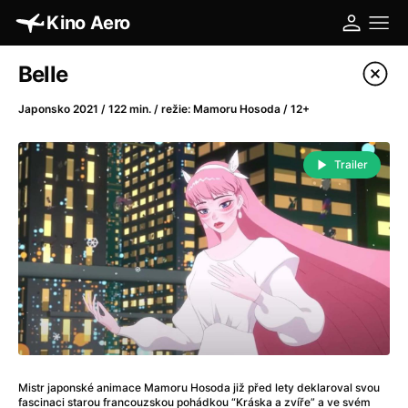
Kino Aero
Katalog filmů
Belle
Filtrovat program
Japonsko 2021 / 122 min. / režie: Mamoru Hosoda / 12+
A
-
Trailer
A máme, co jsme chtěli
(2023)
A pak přišla láska...
(2022)
Aalto: Architektura emocí
(2020)
ABBA: The Movie - Fan Event
(1977)
Absolvent
(1967)
Ada
(2021)
Adam Ondra: Posunout hranice
(2022)
Adaptace
(2002)
Mistr japonské animace Mamoru Hosoda již před lety deklaroval svou
Addamsova rodina (1991)
(1991)
fascinaci starou francouzskou pohádkou “Kráska a zvíře” a ve svém