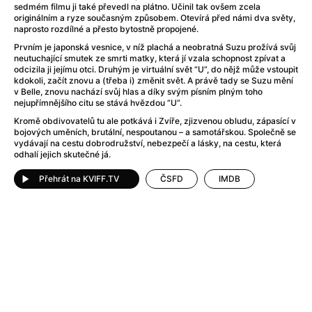
Adéla ještě nevečeřela
(1978)
sedmém filmu ji také převedl na plátno. Učinil tak ovšem zcela
originálním a ryze současným způsobem. Otevírá před námi dva světy,
After Blue (zatracený ráj)
(2021)
naprosto rozdílné a přesto bytostně propojené.
After Party
(2024)
Prvním je japonská vesnice, v níž plachá a neobratná Suzu prožívá svůj
Aftersun
(2022)
neutuchající smutek ze smrti matky, která jí vzala schopnost zpívat a
Agent 69 Jensen: Ve znamení štíra
(1977)
odcizila ji jejímu otci. Druhým je virtuální svět “U”, do nějž může vstoupit
kdokoli, začít znovu a (třeba i) změnit svět. A právě tady se Suzu mění
Agenti štěstí
(2024)
v Belle, znovu nachází svůj hlas a díky svým písním plným toho
Air: Zrození legendy
(2023)
nejupřímnějšího citu se stává hvězdou “U”.
AKIRA
(1988)
Kromě obdivovatelů tu ale potkává i Zvíře, zjizvenou obludu, zápasící v
bojových uměních, brutální, nespoutanou – a samotářskou. Společně se
Alcarràs
(2022)
vydávají na cestu dobrodružství, nebezpečí a lásky, na cestu, která
Alenka v říši divů (1951)
(1951)
odhalí jejich skutečné já.
Alenka v říši filmu
Přehrát na KVIFF.TV
ČSFD
IMDB
Alex Garland double feature
(2022)
Alibi na klíč: Den D
(2023)
All That Jazz
(1979)
Alma a Oskar
(2023)
Ambulance
(2022)
Amélie z Montmartru
(2001)
Americký vlkodlak v Londýně
(1981)
Amerikánka
(2024)