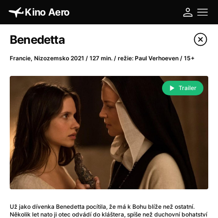
Kino Aero
Katalog filmů
Benedetta
Filtrovat program
Francie, Nizozemsko 2021 / 127 min. / režie: Paul Verhoeven / 15+
A
-
Trailer
A máme, co jsme chtěli
(2023)
A pak přišla láska...
(2022)
Aalto: Architektura emocí
(2020)
ABBA: The Movie - Fan Event
(1977)
Absolvent
(1967)
Ada
(2021)
Adam Ondra: Posunout hranice
(2022)
Adaptace
(2002)
Už jako dívenka Benedetta pocítila, že má k Bohu blíže než ostatní.
Addamsova rodina (1991)
(1991)
Několik let nato ji otec odvádí do kláštera, spíše než duchovní bohatství