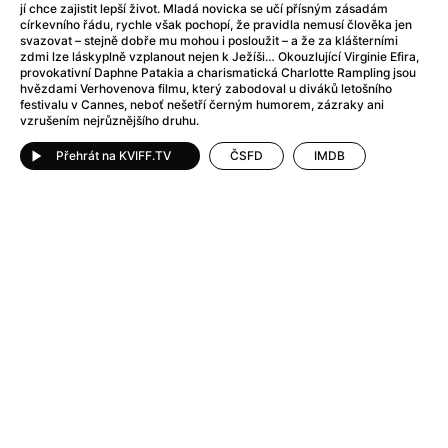
Adéla ještě nevečeřela
(1978)
jí chce zajistit lepší život. Mladá novicka se učí přísným zásadám
církevního řádu, rychle však pochopí, že pravidla nemusí člověka jen
After Blue (zatracený ráj)
(2021)
svazovat – stejně dobře mu mohou i posloužit – a že za klášterními
After Party
(2024)
zdmi lze láskyplně vzplanout nejen k Ježíši… Okouzlující Virginie Efira,
provokativní Daphne Patakia a charismatická Charlotte Rampling jsou
Aftersun
(2022)
hvězdami Verhovenova filmu, který zabodoval u diváků letošního
Agent 69 Jensen: Ve znamení štíra
(1977)
festivalu v Cannes, neboť nešetří černým humorem, zázraky ani
vzrušením nejrůznějšího druhu.
Agenti štěstí
(2024)
Air: Zrození legendy
(2023)
Přehrát na KVIFF.TV
ČSFD
IMDB
AKIRA
(1988)
Alcarràs
(2022)
Alenka v říši divů (1951)
(1951)
Alenka v říši filmu
Alex Garland double feature
(2022)
Alibi na klíč: Den D
(2023)
All That Jazz
(1979)
Alma a Oskar
(2023)
Ambulance
(2022)
Amélie z Montmartru
(2001)
Americký vlkodlak v Londýně
(1981)
Amerikánka
(2024)