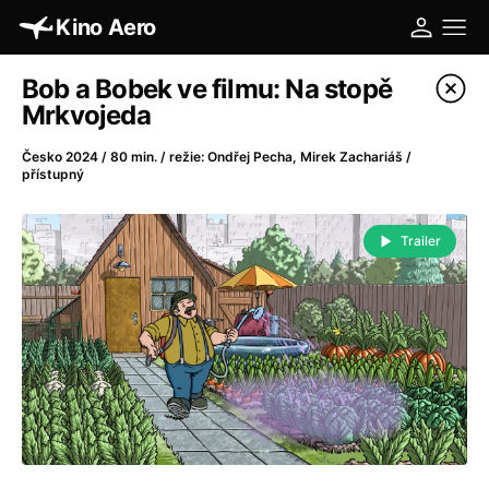
Kino Aero
Katalog filmů
Bob a Bobek ve filmu: Na stopě
Mrkvojeda
Filtrovat program
Česko 2024 / 80 min. / režie: Ondřej Pecha, Mirek Zachariáš /
přístupný
A
-
Trailer
A máme, co jsme chtěli
(2023)
A pak přišla láska...
(2022)
Aalto: Architektura emocí
(2020)
ABBA: The Movie - Fan Event
(1977)
Absolvent
(1967)
Ada
(2021)
Adam Ondra: Posunout hranice
(2022)
Adaptace
(2002)
Addamsova rodina (1991)
(1991)