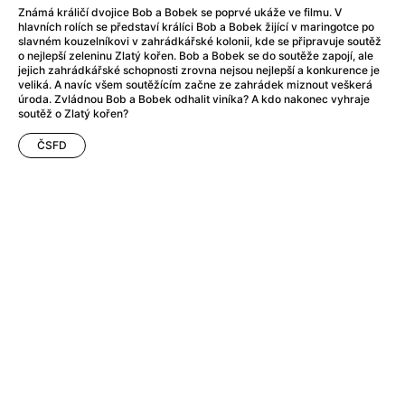
Adéla ještě nevečeřela
(1978)
Známá králičí dvojice Bob a Bobek se poprvé ukáže ve filmu. V
After Blue (zatracený ráj)
(2021)
hlavních rolích se představí králíci Bob a Bobek žijící v maringotce po
slavném kouzelníkovi v zahrádkářské kolonii, kde se připravuje soutěž
After Party
(2024)
o nejlepší zeleninu Zlatý kořen. Bob a Bobek se do soutěže zapojí, ale
Aftersun
(2022)
jejich zahrádkářské schopnosti zrovna nejsou nejlepší a konkurence je
veliká. A navíc všem soutěžícím začne ze zahrádek miznout veškerá
Agent 69 Jensen: Ve znamení štíra
(1977)
úroda. Zvládnou Bob a Bobek odhalit viníka? A kdo nakonec vyhraje
Agenti štěstí
(2024)
soutěž o Zlatý kořen?
Air: Zrození legendy
(2023)
ČSFD
AKIRA
(1988)
Alcarràs
(2022)
Alenka v říši divů (1951)
(1951)
Alenka v říši filmu
Alex Garland double feature
(2022)
Alibi na klíč: Den D
(2023)
All That Jazz
(1979)
Alma a Oskar
(2023)
Ambulance
(2022)
Amélie z Montmartru
(2001)
Americký vlkodlak v Londýně
(1981)
Amerikánka
(2024)