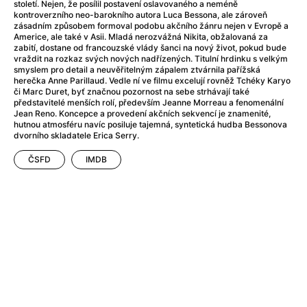
Adéla ještě nevečeřela
(1978)
století. Nejen, že posílil postavení oslavovaného a neméně
kontroverzního neo-barokního autora Luca Bessona, ale zároveň
After Blue (zatracený ráj)
(2021)
zásadním způsobem formoval podobu akčního žánru nejen v Evropě a
After Party
(2024)
Americe, ale také v Asii. Mladá nerozvážná Nikita, obžalovaná za
zabití, dostane od francouzské vlády šanci na nový život, pokud bude
Aftersun
(2022)
vraždit na rozkaz svých nových nadřízených. Titulní hrdinku s velkým
Agent 69 Jensen: Ve znamení štíra
(1977)
smyslem pro detail a neuvěřitelným zápalem ztvárnila pařížská
herečka Anne Parillaud. Vedle ní ve filmu excelují rovněž Tchéky Karyo
Agenti štěstí
(2024)
či Marc Duret, byť značnou pozornost na sebe strhávají také
Air: Zrození legendy
(2023)
představitelé menších rolí, především Jeanne Morreau a fenomenální
Jean Reno. Koncepce a provedení akčních sekvencí je znamenité,
AKIRA
(1988)
hutnou atmosféru navíc posiluje tajemná, syntetická hudba Bessonova
Alcarràs
(2022)
dvorního skladatele Erica Serry.
Alenka v říši divů (1951)
(1951)
ČSFD
IMDB
Alenka v říši filmu
Alex Garland double feature
(2022)
Alibi na klíč: Den D
(2023)
All That Jazz
(1979)
Alma a Oskar
(2023)
Ambulance
(2022)
Amélie z Montmartru
(2001)
Americký vlkodlak v Londýně
(1981)
Amerikánka
(2024)