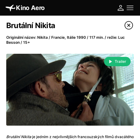
Kino Aero
Katalog filmů
Brutální Nikita
Filtrovat program
Originální název: Nikita / Francie, Itálie 1990 / 117 min. / režie: Luc
Besson / 15+
A
-
Trailer
A máme, co jsme chtěli
(2023)
A pak přišla láska...
(2022)
Aalto: Architektura emocí
(2020)
ABBA: The Movie - Fan Event
(1977)
Absolvent
(1967)
Ada
(2021)
Adam Ondra: Posunout hranice
(2022)
Adaptace
(2002)
Addamsova rodina (1991)
(1991)
Brutální Nikita
je jedním z nejvlivnějších francouzských filmů dvacátého