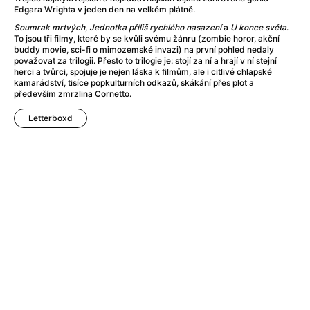
Adéla ještě nevečeřela
(1978)
Edgara Wrighta v jeden den na velkém plátně.
After Blue (zatracený ráj)
(2021)
Soumrak mrtvých
,
Jednotka příliš rychlého nasazení
a
U konce světa
.
After Party
(2024)
To jsou tři filmy, které by se kvůli svému žánru (zombie horor, akční
buddy movie, sci-fi o mimozemské invazi) na první pohled nedaly
Aftersun
(2022)
považovat za trilogii. Přesto to trilogie je: stojí za ní a hrají v ní stejní
Agent 69 Jensen: Ve znamení štíra
(1977)
herci a tvůrci, spojuje je nejen láska k filmům, ale i citlivé chlapské
kamarádství, tisíce popkulturních odkazů, skákání přes plot a
Agenti štěstí
(2024)
především zmrzlina Cornetto.
Air: Zrození legendy
(2023)
AKIRA
(1988)
Letterboxd
Alcarràs
(2022)
Alenka v říši divů (1951)
(1951)
Alenka v říši filmu
Alex Garland double feature
(2022)
Alibi na klíč: Den D
(2023)
All That Jazz
(1979)
Alma a Oskar
(2023)
Ambulance
(2022)
Amélie z Montmartru
(2001)
Americký vlkodlak v Londýně
(1981)
Amerikánka
(2024)