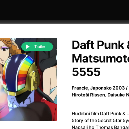
Daft Punk &
Trailer
Matsumoto:
5555
 festivaly
Řazení dle abecedy
Francie, Japonsko 2003 / 
Hirotoši Rissen, Daisuke N
Hudební film Daft Punk & L
988)
Anděl Páně
(2005)
5tory of the 5ecret 5tar 
(2022)
Anděl Páně 2
(2016)
Napsali ho Thomas Bangal