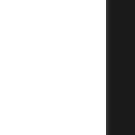
+
+
+
+