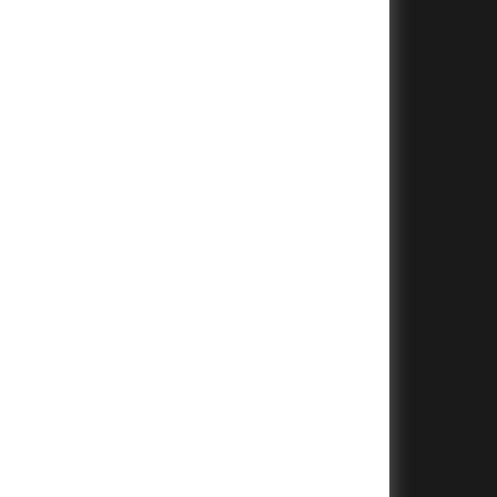
+
+
+
+