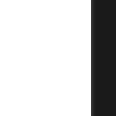
+
+
+
+