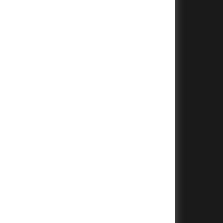
+
+
+
+