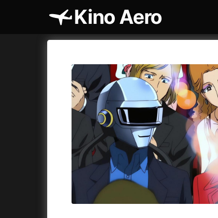
Kino Aero
Katalog filmů
Aero
Cykly a
A
A máme, co jsme chtěli
(2023)
AKIRA
(1
A pak přišla láska...
(2022)
Alcarràs