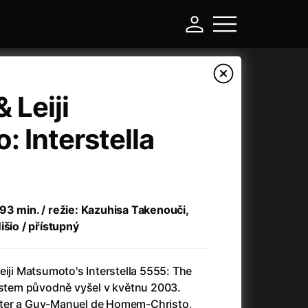
 Leiji
 Interstella
93 min. / režie: Kazuhisa Takenouči,
išio / přístupný
-
eiji Matsumoto's Interstella 5555: The
Argylle: Tajný agent
(2024)
5ystem původně vyšel v květnu 2003.
Arkáda
(1993)
ter a Guy-Manuel de Homem-Christo,