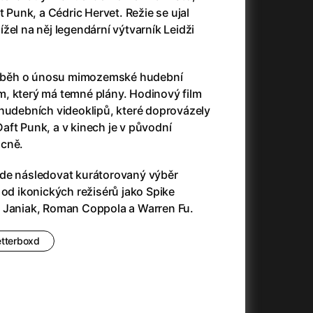
3)
Armáda temnot
(1992)
t Punk, a Cédric Hervet. Režie se ujal
Arrietty ze světa půjčovníčků
(2010)
žel na něj legendární výtvarník Leidži
Arvéd
(2022)
Asteroid City
(2023)
příběh o únosu mimozemské hudební
Atlas ptáků
(2021)
, který má temné plány. Hodinový film
Audience | NT Live
(2013)
 hudebních videoklipů, které doprovázely
Auto zabiják
(2007)
aft Punk, a v kinech je v původní
(2020)
Avatar
(2009)
ácně.
Avatar: Oheň a popel
(2025)
Anya Taylor-Joy Horror Double Feature
Avatar: The Way of Water
(2022)
de následovat kurátorovaný výběr
Až na konec světa
(2024)
 od ikonických režisérů jako Spike
Až na věky
(2024)
 Janiak, Roman Coppola a Warren Fu.
)
Aznavour
(2024)
etterboxd
+