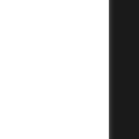
+
+
+
+