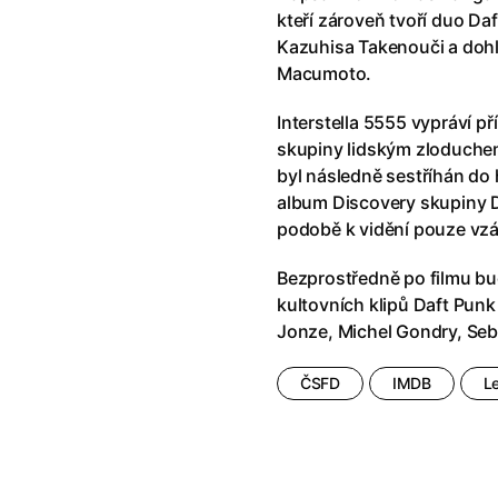
říši divů (1951)
(1951)
Anděl Páně Double feature
(202
kteří zároveň tvoří duo Daf
říši filmu
Andělské vejce
(1985)
Kazuhisa Takenouči a dohlí
land double feature
(2022)
Andělský double feature
Macumoto.
klíč: Den D
(2023)
Andrej Rublev
(1966)
Interstella 5555 vypráví 
Jazz
(1979)
Angel Heart (1987)
(1987)
skupiny lidským zloduchem
skar
(2023)
Annette
(2021)
byl následně sestříhán do
ce
(2022)
Anora
(2024)
album Discovery skupiny D
 Montmartru
(2001)
Ant Hill (premiéra) a další filmy
podobě k vidění pouze vz
 vlkodlak v Londýně
(1981)
Antikrist
(2009)
nka
(2024)
Bezprostředně po filmu bu
: losí odysea
(2025)
Apokalypsa: Final Cut
(1979)
kultovních klipů Daft Punk
15)
Architekt
(2025)
Jonze, Michel Gondry, Seb
house double feature
Architektura ČSSR 58–89
(2024
e pádu
(2023)
Arco
(2025)
ČSFD
IMDB
L