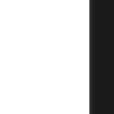
+
+
+
+
+