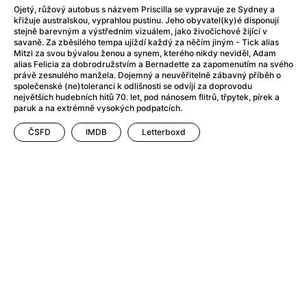
Adéla ještě nevečeřela
(1978)
Ojetý, růžový autobus s názvem Priscilla se vypravuje ze Sydney a
After Blue (zatracený ráj)
(2021)
křižuje australskou, vyprahlou pustinu. Jeho obyvatel(ky)é disponují
stejně barevným a výstředním vizuálem, jako živočichové žijící v
After Party
(2024)
savaně. Za zběsilého tempa ujíždí každý za něčím jiným - Tick alias
Aftersun
(2022)
Mitzi za svou bývalou ženou a synem, kterého nikdy neviděl, Adam
alias Felicia za dobrodružstvím a Bernadette za zapomenutím na svého
Agent 69 Jensen: Ve znamení štíra
(1977)
právě zesnulého manžela. Dojemný a neuvěřitelně zábavný příběh o
Agenti štěstí
(2024)
společenské (ne)toleranci k odlišnosti se odvíjí za doprovodu
největších hudebních hitů 70. let, pod nánosem flitrů, třpytek, pírek a
Air: Zrození legendy
(2023)
paruk a na extrémně vysokých podpatcích.
AKIRA
(1988)
ČSFD
IMDB
Letterboxd
Alcarràs
(2022)
Alenka v říši divů (1951)
(1951)
Alenka v říši filmu
Alex Garland double feature
(2022)
Alibi na klíč: Den D
(2023)
All That Jazz
(1979)
Alma a Oskar
(2023)
Ambulance
(2022)
Amélie z Montmartru
(2001)
Americký vlkodlak v Londýně
(1981)
Amerikánka
(2024)