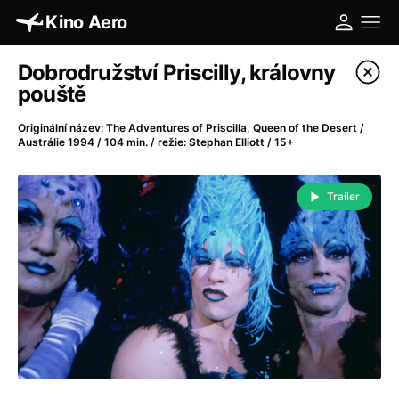
Kino Aero
Katalog filmů
Dobrodružství Priscilly, královny
pouště
Filtrovat program
Originální název: The Adventures of Priscilla, Queen of the Desert /
Austrálie 1994 / 104 min. / režie: Stephan Elliott / 15+
A
-
Trailer
A máme, co jsme chtěli
(2023)
A pak přišla láska...
(2022)
Aalto: Architektura emocí
(2020)
ABBA: The Movie - Fan Event
(1977)
Absolvent
(1967)
Ada
(2021)
Adam Ondra: Posunout hranice
(2022)
Adaptace
(2002)
Addamsova rodina (1991)
(1991)