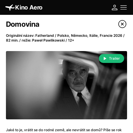
Kino Aero
Katalog filmů
Domovina
Filtrovat program
Originální název: Fatherland / Polsko, Německo, Itálie, Francie 2026 /
82 min. / režie: Paweł Pawlikowski / 12+
A
-
Trailer
A máme, co jsme chtěli
(2023)
A pak přišla láska...
(2022)
Aalto: Architektura emocí
(2020)
ABBA: The Movie - Fan Event
(1977)
Absolvent
(1967)
Ada
(2021)
Adam Ondra: Posunout hranice
(2022)
Adaptace
(2002)
Addamsova rodina (1991)
(1991)
Jaké to je, vrátit se do rodné země, ale nevrátit se domů? Píše se rok