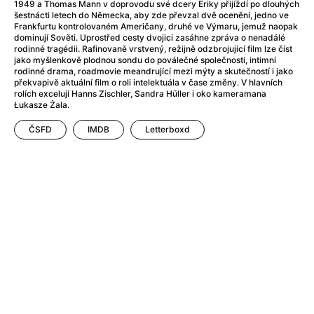
Adéla ještě nevečeřela
(1978)
1949 a Thomas Mann v doprovodu své dcery Eriky přijíždí po dlouhých
šestnácti letech do Německa, aby zde převzal dvě ocenění, jedno ve
After Blue (zatracený ráj)
(2021)
Frankfurtu kontrolovaném Američany, druhé ve Výmaru, jemuž naopak
After Party
(2024)
dominují Sověti. Uprostřed cesty dvojici zasáhne zpráva o nenadálé
rodinné tragédii. Rafinovaně vrstvený, režijně odzbrojující film lze číst
Aftersun
(2022)
jako myšlenkově plodnou sondu do poválečné společnosti, intimní
Agent 69 Jensen: Ve znamení štíra
(1977)
rodinné drama, roadmovie meandrující mezi mýty a skutečností i jako
překvapivě aktuální film o roli intelektuála v čase změny. V hlavních
Agenti štěstí
(2024)
rolích excelují Hanns Zischler, Sandra Hüller i oko kameramana
Air: Zrození legendy
(2023)
Łukasze Żala.
AKIRA
(1988)
ČSFD
IMDB
Letterboxd
Alcarràs
(2022)
Alenka v říši divů (1951)
(1951)
Alenka v říši filmu
Alex Garland double feature
(2022)
Alibi na klíč: Den D
(2023)
All That Jazz
(1979)
Alma a Oskar
(2023)
Ambulance
(2022)
Amélie z Montmartru
(2001)
Americký vlkodlak v Londýně
(1981)
Amerikánka
(2024)