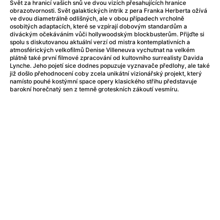
Adéla ještě nevečeřela
(1978)
Svět za hranicí vašich snů ve dvou vizích přesahujících hranice
obrazotvornosti. Svět galaktických intrik z pera Franka Herberta ožívá
After Blue (zatracený ráj)
(2021)
ve dvou diametrálně odlišných, ale v obou případech vrcholně
After Party
(2024)
osobitých adaptacích, které se vzpírají dobovým standardům a
diváckým očekáváním vůči hollywoodským blockbusterům. Přijďte si
Aftersun
(2022)
spolu s diskutovanou aktuální verzí od mistra kontemplativních a
Agent 69 Jensen: Ve znamení štíra
(1977)
atmosférických velkofilmů Denise Villeneuva vychutnat na velkém
plátně také první filmové zpracování od kultovního surrealisty Davida
Agenti štěstí
(2024)
Lynche. Jeho pojetí sice dodnes popuzuje vyznavače předlohy, ale také
Air: Zrození legendy
(2023)
již došlo přehodnocení coby zcela unikátní vizionářský projekt, který
namísto pouhé kostýmní space opery klasického střihu představuje
AKIRA
(1988)
barokní horečnatý sen z temně groteskních zákoutí vesmíru.
Alcarràs
(2022)
Alenka v říši divů (1951)
(1951)
Alenka v říši filmu
Alex Garland double feature
(2022)
Alibi na klíč: Den D
(2023)
All That Jazz
(1979)
Alma a Oskar
(2023)
Ambulance
(2022)
Amélie z Montmartru
(2001)
Americký vlkodlak v Londýně
(1981)
Amerikánka
(2024)