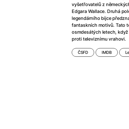
vyšetřovatelů z německýc
Edgara Wallace. Druhá polo
legendárního bijce předz
fantaskních motivů. Tato t
osmdesátých letech, když 
proti televiznímu vrahovi.
ČSFD
IMDB
L