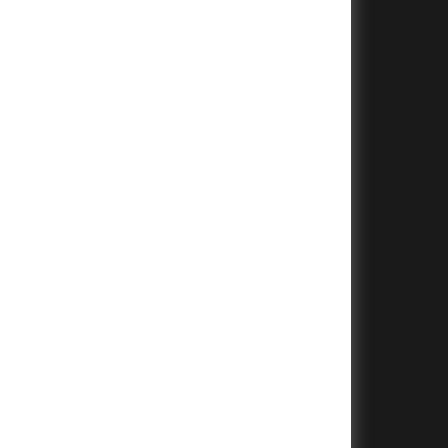
+
+
+
+
+