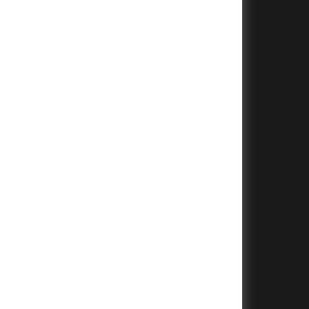
+
+
+
+