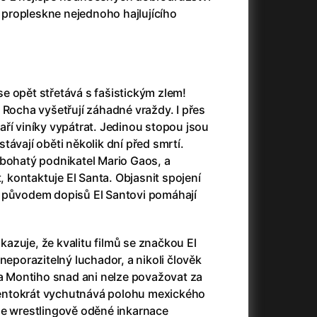
3)
Armáda temnot
(1992)
propleskne nejednoho hajlujícího
Arrietty ze světa půjčovníčků
(2010)
Arvéd
(2022)
Asteroid City
(2023)
Atlas ptáků
(2021)
e opět střetává s fašistickým zlem!
Audience | NT Live
(2013)
 Rocha vyšetřují záhadné vraždy. I přes
Auto zabiják
(2007)
ří viníky vypátrat. Jedinou stopou jsou
(2020)
Avatar
(2009)
távají oběti několik dní před smrtí.
Avatar: Oheň a popel
(2025)
 bohatý podnikatel Mario Gaos, a
Anya Taylor-Joy Horror Double Feature
Avatar: The Way of Water
(2022)
t, kontaktuje El Santa. Objasnit spojení
Až na konec světa
(2024)
 původem dopisů El Santovi pomáhají
Až na věky
(2024)
)
Aznavour
(2024)
azuje, že kvalitu filmů se značkou El
neporazitelný luchador, a nikoli člověk
da Montiho snad ani nelze považovat za
 tentokrát vychutnává polohu mexického
+
še wrestlingově oděné inkarnace