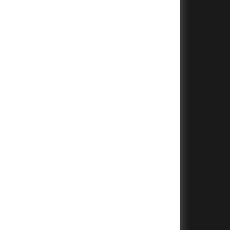
+
+
+
+