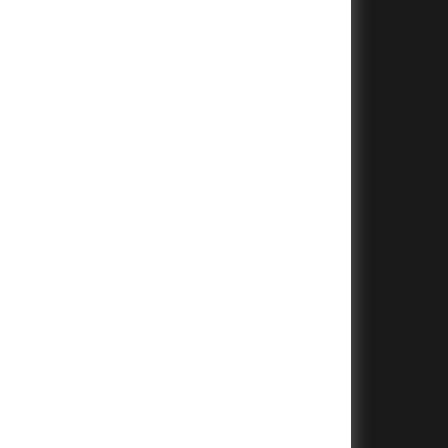
+
+
+
+