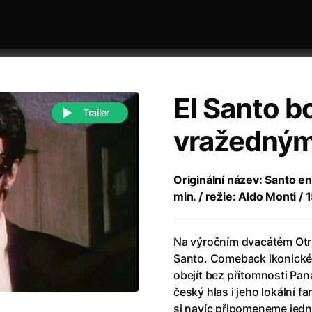
El Santo bo
Trailer
vražedný
 festivaly
Řazení dle abecedy
Originální název: Santo e
min. / režie: Aldo Monti / 
Na výročním dvacátém Otrl
Santo. Comeback ikonické
obejít bez přítomnosti Pan
988)
Anděl Páně
(2005)
český hlas i jeho lokální
(2022)
Anděl Páně 2
(2016)
si navíc připomeneme jed