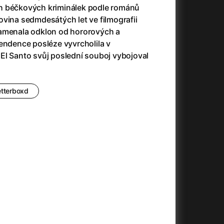
h béčkových kriminálek podle románů
vina sedmdesátých let ve filmografii
namenala odklon od hororových a
endence posléze vyvrcholila v
+
El Santo svůj poslední souboj vybojoval
etterboxd
+
+
+