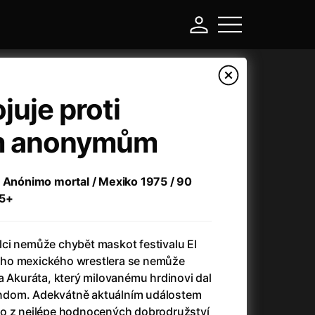
juje proti
m anonymům
n Anónimo mortal / Mexiko 1975 / 90
15+
ci nemůže chybět maskot festivalu El
-
ho mexického wrestlera se nemůže
a Akuráta, který milovanému hrdinovi dal
Argylle: Tajný agent
(2024)
 fandom. Adekvátně aktuálním událostem
Arkáda
(1993)
no z nejlépe hodnocených dobrodružství