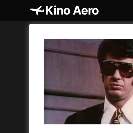
Kino Aero
Katalog filmů
Aero
Cykly a
A
A máme, co jsme chtěli
(2023)
AKIRA
(1
A pak přišla láska...
(2022)
Alcarràs