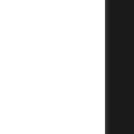
+
+
+
+