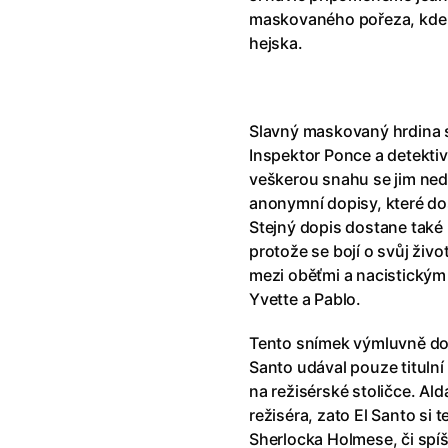
říši divů (1951)
(1951)
Anděl Páně Double feature
(202
maskovaného pořeza, kde 
říši filmu
Andělské vejce
(1985)
hejska.
land double feature
(2022)
Andělský double feature
klíč: Den D
(2023)
Andrej Rublev
(1966)
Jazz
(1979)
Angel Heart (1987)
(1987)
Slavný maskovaný hrdina s
skar
(2023)
Annette
(2021)
Inspektor Ponce a detektiv
ce
(2022)
Anora
(2024)
veškerou snahu se jim neda
 Montmartru
(2001)
Ant Hill (premiéra) a další filmy
anonymní dopisy, které dos
 vlkodlak v Londýně
(1981)
Antikrist
(2009)
Stejný dopis dostane také
nka
(2024)
protože se bojí o svůj živo
: losí odysea
(2025)
Apokalypsa: Final Cut
(1979)
mezi oběťmi a nacistickým
15)
Architekt
(2025)
Yvette a Pablo.
house double feature
Architektura ČSSR 58–89
(2024
e pádu
(2023)
Arco
(2025)
Tento snímek výmluvně dok
Santo udával pouze titulní 
na režisérské stoličce. Al
režiséra, zato El Santo si
Sherlocka Holmese, či spí